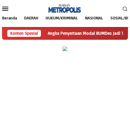
Loncat
Menu
ke
Mobile
konten
Beranda
DAERAH
HUKUM/KRIMINAL
NASIONAL
SOSIAL/B
rtanyaan
Konten Spesial
Angka Penyertaan Modal BUMDes Jadi Tanda Tanya,