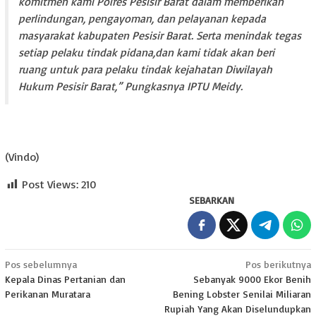
komitmen kami Polres Pesisir Barat dalam memberikan
perlindungan, pengayoman, dan pelayanan kepada
masyarakat kabupaten Pesisir Barat. Serta menindak tegas
setiap pelaku tindak pidana,dan kami tidak akan beri
ruang untuk para pelaku tindak kejahatan Diwilayah
Hukum Pesisir Barat,” Pungkasnya IPTU Meidy.
(Vindo)
Post Views:
210
SEBARKAN
Navigasi
Pos sebelumnya
Pos berikutnya
Kepala Dinas Pertanian dan
Sebanyak 9000 Ekor Benih
pos
Perikanan Muratara
Bening Lobster Senilai Miliaran
Rupiah Yang Akan Diselundupkan