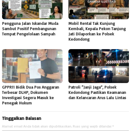
Pengguna Jalan Iskandar Muda
Mobil Rental Tak Kunjung
Sambut Positif Pembangunan
Kembali, Kepala Pekon Tanjung
Tempat Pengelolaan Sampah
Jati Dilaporkan ke Polsek
Kedondong
GPPR11 Bidik Dua Pos Anggaran
Patroli “Janji Jaga”, Polsek
Terbesar DLHP, Dokumen
Kedondong Pastikan Keamanan
Investigasi Segera Masuk ke
dan Kelancaran Arus Lalu Lintas
Penegak Hukum
Tinggalkan Balasan
Alamat email Anda tidak akan dipublikasikan.
Ruas yang wajib ditandai
*