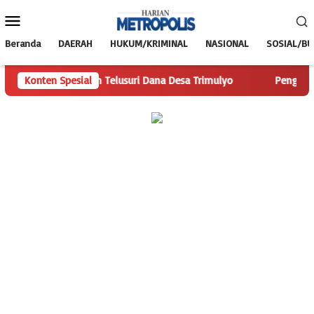
Loncat
Menu
ke
Mobile
konten
Beranda
DAERAH
HUKUM/KRIMINAL
NASIONAL
SOSIAL/B
ianMetropolis.com Telusuri Dana Desa Trimulyo
Konten Spesial
Pengguna J