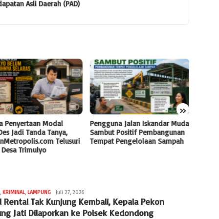
BATAK
»
Mobil Rental Tak Kunjung
guna Jalan Iskandar Muda
GPPR11
Kembali, Kepala Pekon
ut Positif Pembangunan
Terbes
Tanjung Jati Dilaporkan ke
at Pengelolaan Sampah
Invest
Polsek Kedondong
Peneg
,
KRIMINAL
,
LAMPUNG
Redaksi
Juli 27, 2026
l Rental Tak Kunjung Kembali, Kepala Pekon
Lampung
ung Jati Dilaporkan ke Polsek Kedondong