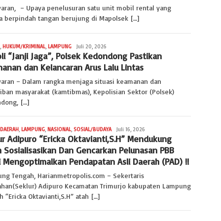
aran, – Upaya penelusuran satu unit mobil rental yang
a berpindah tangan berujung di Mapolsek […]
,
HUKUM/KRIMINAL
,
LAMPUNG
Redaksi
Juli 20, 2026
oli “Janji Jaga”, Polsek Kedondong Pastikan
Lampung
anan dan Kelancaran Arus Lalu Lintas
aran – Dalam rangka menjaga situasi keamanan dan
tiban masyarakat (kamtibmas), Kepolisian Sektor (Polsek)
dong, […]
DAERAH
,
LAMPUNG
,
NASIONAL
,
SOSIAL/BUDAYA
Vindo
Juli 16, 2026
ur Adipuro “Ericka Oktavianti,S.H” Mendukung
Datuk
S
h Sosialisasikan Dan Gencarkan Pelunasan PBB
 Mengoptimalkan Pendapatan Asli Daerah (PAD) !!
ng Tengah, Harianmetropolis.com – Sekertaris
ahan(Seklur) Adipuro Kecamatan Trimurjo kabupaten Lampung
 “Ericka Oktavianti,S.H” atah […]