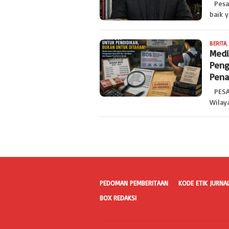
Pesaw
baik y
BERITA
,
Medi
Peng
Pena
PESAW
Wilay
PEDOMAN PEMBERITAAN
KODE ETIK JURNAL
BOX REDAKSI