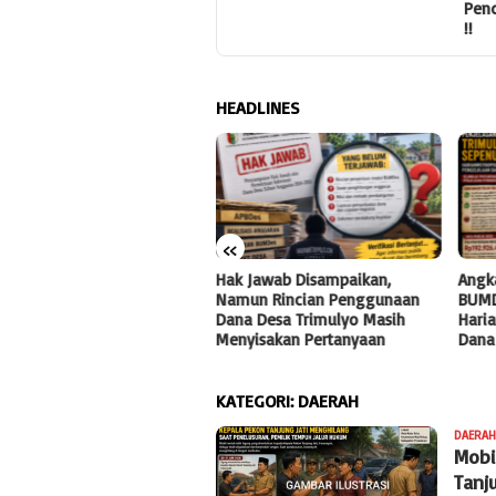
Pendapatan Asli Daerah (PAD)
!!
HEADLINES
«
 Jawab Disampaikan,
Angka Penyertaan Modal
Peng
un Rincian Penggunaan
BUMDes Jadi Tanda Tanya,
Samb
a Desa Trimulyo Masih
HarianMetropolis.com Telusuri
Temp
yisakan Pertanyaan
Dana Desa Trimulyo
KATEGORI:
DAERAH
DAERAH
Mobi
Tanj