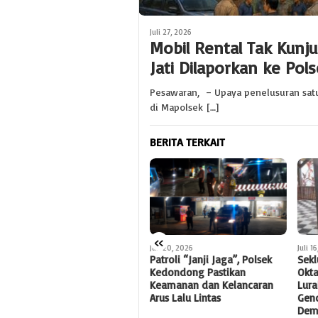
Juli 27, 2026
Mobil Rental Tak Kunj
Jati Dilaporkan ke Po
Pesawaran, – Upaya penelusuran satu
di Mapolsek […]
BERITA TERKAIT
«
Juli 20, 2026
Juli 16, 2026
Juli 1
Patroli “Janji Jaga”, Polsek
Seklur Adipuro “Ericka
Sem
Kedondong Pastikan
Oktavianti,S.H” Mendukung
Pesa
Keamanan dan Kelancaran
Lurah Sosialisasikan Dan
Ape
Arus Lalu Lintas
Gencarkan Pelunasan PBB
Ber
Demi Mengoptimalkan