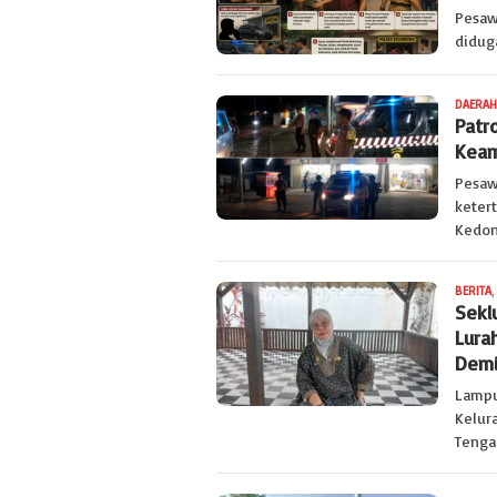
Pesaw
didug
DAERAH
Patr
Keam
Pesaw
keter
Kedon
BERITA
,
Sekl
Lura
Demi
Lampu
Kelur
Tengah