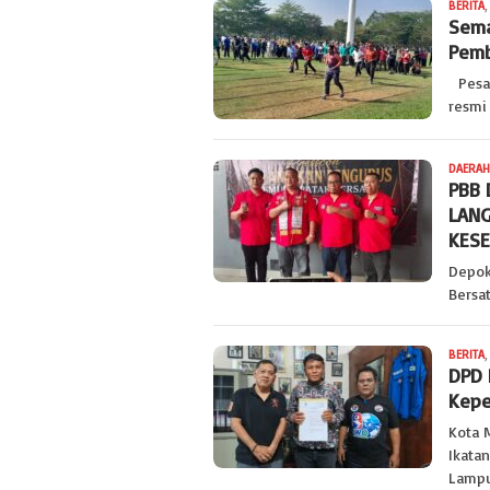
BERITA
,
Sema
Pemb
Pesaw
resmi
DAERAH
PBB 
LANG
KESE
Depok
Bersa
BERITA
,
DPD 
Kepe
Kota 
Ikata
Lampu