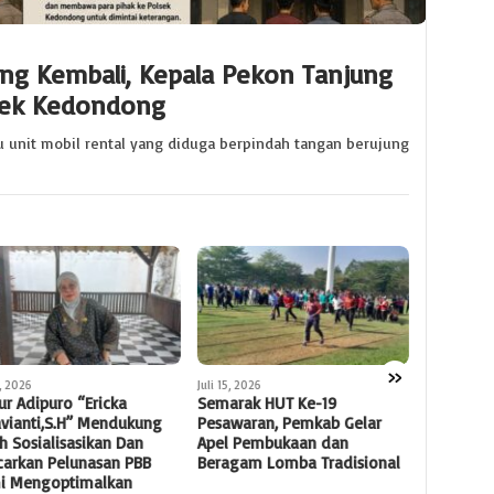
ung Kembali, Kepala Pekon Tanjung
lsek Kedondong
 unit mobil rental yang diduga berpindah tangan berujung
»
5, 2026
Juli 14, 2026
Juli 12, 2026
arak HUT Ke-19
PBB DEPOK MASUKI ERA BARU,
DPD IWOI
waran, Pemkab Gelar
RIO DAMANIK SIAPKAN
Bawang R
l Pembukaan dan
LANGKAH BESAR UNTUK
Kepengur
agam Lomba Tradisional
PENDIDIKAN DAN
Provinsi
KESEJAHTERAAN WARGA