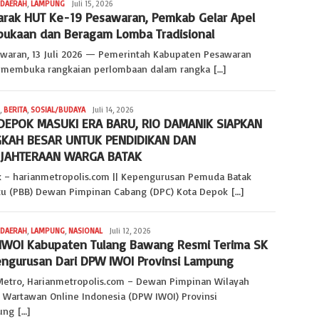
DAERAH
,
LAMPUNG
Redaksi
Juli 15, 2026
rak HUT Ke-19 Pesawaran, Pemkab Gelar Apel
Lampung
ukaan dan Beragam Lomba Tradisional
aran, 13 Juli 2026 — Pemerintah Kabupaten Pesawaran
 membuka rangkaian perlombaan dalam rangka […]
,
BERITA
,
SOSIAL/BUDAYA
Redaksi
Juli 14, 2026
DEPOK MASUKI ERA BARU, RIO DAMANIK SIAPKAN
Jabar
KAH BESAR UNTUK PENDIDIKAN DAN
JAHTERAAN WARGA BATAK
 – harianmetropolis.com || Kepengurusan Pemuda Batak
tu (PBB) Dewan Pimpinan Cabang (DPC) Kota Depok […]
DAERAH
,
LAMPUNG
,
NASIONAL
Vindo
Juli 12, 2026
IWOI Kabupaten Tulang Bawang Resmi Terima SK
Datuk
S
ngurusan Dari DPW IWOI Provinsi Lampung ‎
Metro, Harianmetropolis.com – ‎Dewan Pimpinan Wilayah
n Wartawan Online Indonesia (DPW IWOI) Provinsi
ng […]