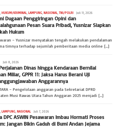
,
HUKUM/KRIMINAL
,
LAMPUNG
,
NASIONAL
,
TNI/POLRI
Redaksi
Juli 11, 2026
mi Dugaan Penggiringan Opini dan
Lampung
alahgunaan Pesan Suara Pribadi, Yusnizar Siapkan
kah Hukum
aran – Yusnizar menyatakan tengah melakukan pendalaman
ma timnya terhadap sejumlah pemberitaan media online […]
Redaksi
Juli 8, 2026
 Perjalanan Dinas hingga Kendaraan Bernilai
Sumsel
an Miliar, GPPR 11: Jaksa Harus Berani Uji
anggungjawaban Anggarannya
ARA – Pengelolaan anggaran pada Sekretariat DPRD
aten Musi Rawas Utara Tahun Anggaran 2025 menjadi […]
,
LAMPUNG
,
NASIONAL
Redaksi
Juli 7, 2026
a DPC ASWIN Pesawaran Imbau Hormati Proses
Lampung
m: Jangan Bikin Gaduh di Bumi Andan Jejama