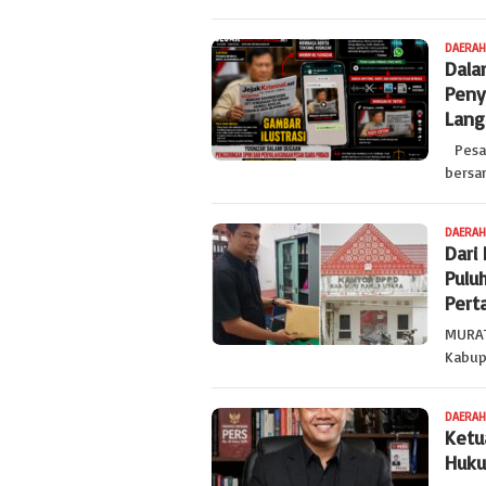
DAERAH
Dala
Peny
Lang
Pesaw
bersa
DAERAH
Dari
Puluh
Pert
MURAT
Kabup
DAERAH
Ketu
Huku