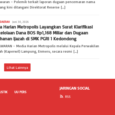
aran – Polemik terkait laporan dugaan pencemaran nama
ang kini ditangani Direktorat Reserse […]
DAERAH
Redaksi
Juni 30, 2026
a Harian Metropolis Layangkan Surat Klarifikasi
Lampung
elolaan Dana BOS Rp1,168 Miliar dan Dugaan
hanan Ijazah di SMK PGRI 1 Kedondong
ARAN – Media Harian Metropolis melalui Kepala Perwakilan
ah (Kaperwil) Lampung, Enmeru, secara resmi […]
Lihat Lainnya
JARINGAN SOCIAL
ISTIK
UU PERS
RSS