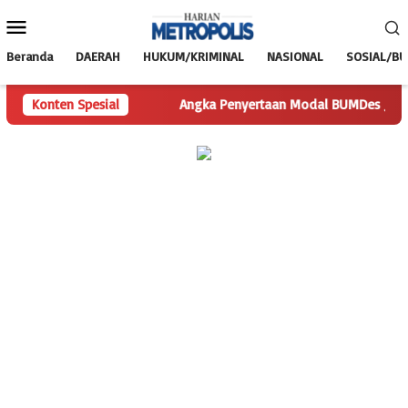
Loncat
Menu
ke
Mobile
konten
Beranda
DAERAH
HUKUM/KRIMINAL
NASIONAL
SOSIAL/B
isakan Pertanyaan
Konten Spesial
Angka Penyertaan Modal BUMDes Jadi Tan