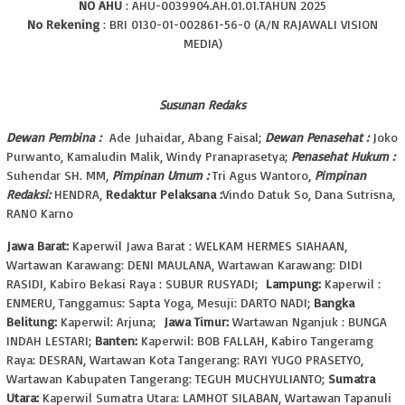
NO AHU
: AHU-0039904.AH.01.01.TAHUN 2025
No Rekening
: BRI 0130-01-002861-56-0 (A/N RAJAWALI VISION
MEDIA)
Susunan Redaks
Dewan Pembina :
Ade Juhaidar,
Abang Faisal;
Dewan Penasehat :
Joko
Purwanto, K
amaludin Malik,
Windy Pranaprasetya;
Penasehat Hukum :
Suhendar SH. MM,
Pimpinan Umum :
Tri Agus Wantoro,
Pimpinan
Redaksi:
HENDRA,
Redaktur Pelaksana :
Vindo Datuk So,
Dana Sutrisna,
RANO Karno
Jawa Barat:
Kaperwil Jawa Barat : WELKAM HERMES SIAHAAN,
Wartawan Karawang: DENI MAULANA,
Wartawan Karawang: DIDI
RASIDI,
Kabiro Bekasi Raya : SUBUR RUSYADI;
Lampung:
Kaperwil :
ENMERU,
Tanggamus: Sapta Yoga,
Mesuji: DARTO NADI;
Bangka
Belitung:
Kaperwil: Arjuna;
Jawa Timur:
Wartawan Nganjuk : BUNGA
INDAH LESTARI;
Banten:
Kaperwil: BOB FALLAH,
Kabiro Tangeramg
Raya: DESRAN,
Wartawan Kota Tangerang: RAYI YUGO PRASETYO,
Wartawan Kabupaten Tangerang: TEGUH MUCHYULIANTO;
Sumatra
Utara:
Kaperwil Sumatra Utara: LAMHOT SILABAN,
Wartawan Tapanuli