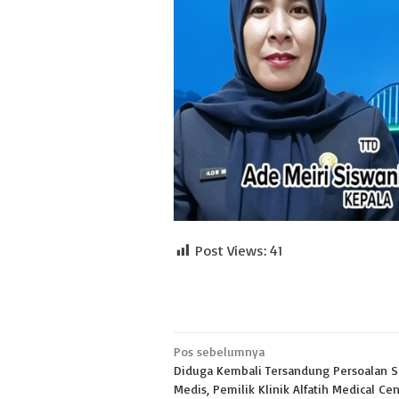
Post Views:
41
Navigasi
Pos sebelumnya
Diduga Kembali Tersandung Persoalan 
pos
Medis, Pemilik Klinik Alfatih Medical Ce