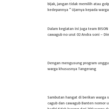
bijak, jangan tidak memilih atau go
kedepannya ” Ujarnya kepada warga 
Dalam kegiatan ini juga team BISON
cawagub no urut 02 Andra soni – Dim
Dengan mengusung program unggula
warga khususnya Tangerang
Sambutan hangat di berikan warga 
cagub dan cawagub Banten nomor ur
hadiri tidak kurang dari 200 warga 