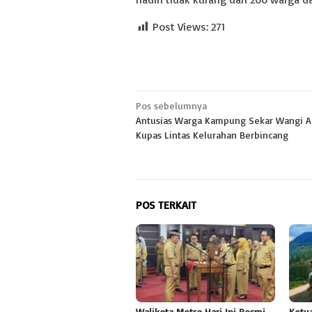
Post Views:
271
Navigasi
Pos sebelumnya
Antusias Warga Kampung Sekar Wangi 
pos
Kupas Lintas Kelurahan Berbincang
POS TERKAIT
Walikota Metro Hari Ini Resmi
Ketu