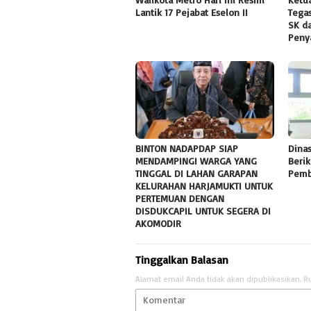
Lantik 17 Pejabat Eselon II
Tega
SK d
Peny
BINTON NADAPDAP SIAP
Dina
MENDAMPINGI WARGA YANG
Berik
TINGGAL DI LAHAN GARAPAN
Pemb
KELURAHAN HARJAMUKTI UNTUK
PERTEMUAN DENGAN
DISDUKCAPIL UNTUK SEGERA DI
AKOMODIR
Tinggalkan Balasan
Alamat email Anda tidak akan dipublikasikan.
R