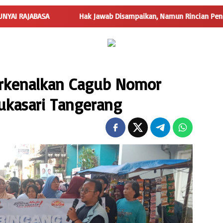
ASA
Hak Jawab Disampaikan, Namun Rincian Penggunaan Dan
rkenalkan Cagub Nomor
ukasari Tangerang