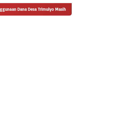
a Desa Trimulyo Masih Menyisakan Pertanyaan
Angka Penye