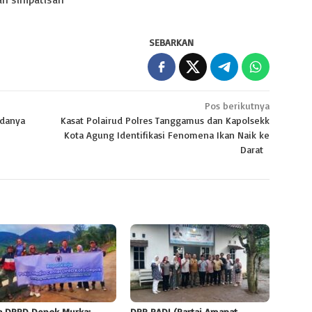
SEBARKAN
Pos berikutnya
Adanya
Kasat Polairud Polres Tanggamus dan Kapolsekk
Kota Agung Identifikasi Fenomena Ikan Naik ke
Darat
a DPRD Depok Murka:
DPP PADI (Partai Amanat