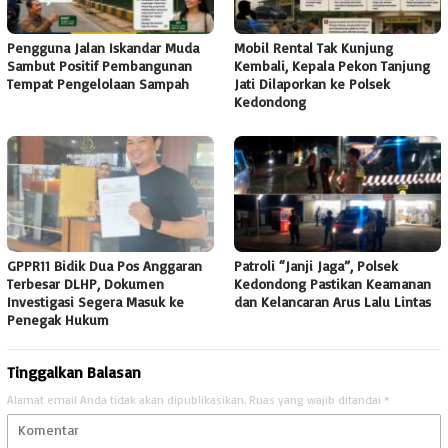
Pengguna Jalan Iskandar Muda
Mobil Rental Tak Kunjung
Sambut Positif Pembangunan
Kembali, Kepala Pekon Tanjung
Tempat Pengelolaan Sampah
Jati Dilaporkan ke Polsek
Kedondong
GPPR11 Bidik Dua Pos Anggaran
Patroli “Janji Jaga”, Polsek
Terbesar DLHP, Dokumen
Kedondong Pastikan Keamanan
Investigasi Segera Masuk ke
dan Kelancaran Arus Lalu Lintas
Penegak Hukum
Tinggalkan Balasan
Alamat email Anda tidak akan dipublikasikan.
Ruas yang wajib ditandai
*