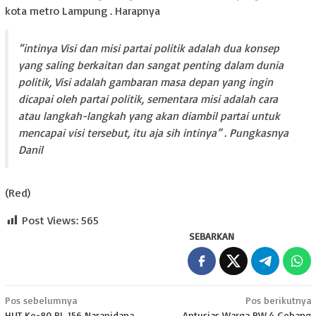
kota metro Lampung . Harapnya
“intinya Visi dan misi partai politik adalah dua konsep
yang saling berkaitan dan sangat penting dalam dunia
politik, Visi adalah gambaran masa depan yang ingin
dicapai oleh partai politik, sementara misi adalah cara
atau langkah-langkah yang akan diambil partai untuk
mencapai visi tersebut, itu aja sih intinya” . Pungkasnya
Danil
(Red)
Post Views:
565
SEBARKAN
Navigasi
Pos sebelumnya
Pos berikutnya
HUT Ke-80 RI, 156 Narapidana
Antusias Warga RW 4 Gebang