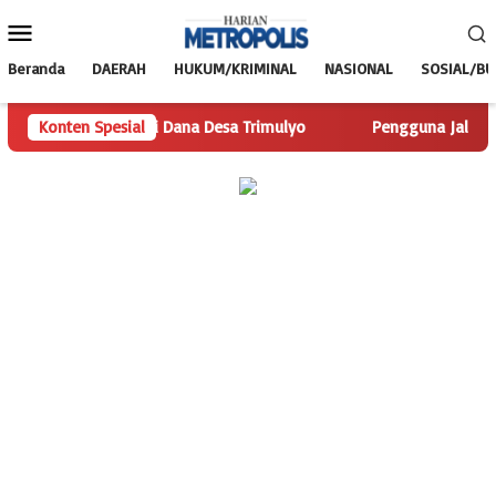
Loncat
Menu
ke
Mobile
konten
Beranda
DAERAH
HUKUM/KRIMINAL
NASIONAL
SOSIAL/B
s.com Telusuri Dana Desa Trimulyo
Konten Spesial
Pengguna Jalan Iskand