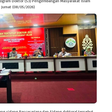
rogram Doktor (S3) Pengembangan Masyarakat Islam
. Jumat (08/05/2026)
ang sidang Pascasarjana.dan Sidang doktoral tersebut