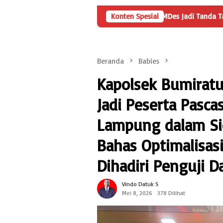
 Penyertaan Modal BUMDes Jadi Tanda Tanya, HarianMetropolis.com
Konten Spesial
Beranda
Babies
Kapolsek Bumirat
Jadi Peserta Pasca
Lampung dalam Si
Bahas Optimalisas
Dihadiri Penguji Da
Vindo Datuk S
Mei 8, 2026
378 Dilihat