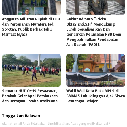
Anggaran Miliaran Rupiah di DLH
Seklur Adipuro “Ericka
dan Pertanahan Muratara Jadi
Oktavianti,S.H” Mendukung
Sorotan, Publik Berhak Tahu
Lurah Sosialisasikan Dan
Manfaat Nyata
Gencarkan Pelunasan PBB Demi
Mengoptimalkan Pendapatan
Asli Daerah (PAD) !!
Semarak HUT Ke-19 Pesawaran,
Wakil Wali Kota Buka MPLS di
Pemkab Gelar Apel Pembukaan
SMAN 5 Lubuklinggau Ajak Siswa
dan Beragam Lomba Tradisional
Semangat Belajar
Tinggalkan Balasan
Alamat email Anda tidak akan dipublikasikan.
Ruas yang wajib ditandai
*