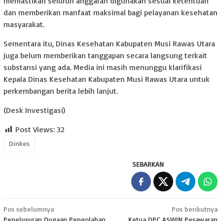
memastikan seluruh anggaran digunakan sesuai ketentuan
dan memberikan manfaat maksimal bagi pelayanan kesehatan
masyarakat.
Sementara itu, Dinas Kesehatan Kabupaten Musi Rawas Utara
juga belum memberikan tanggapan secara langsung terkait
substansi yang ada. Media ini masih menunggu klarifikasi
Kepala Dinas Kesehatan Kabupaten Musi Rawas Utara untuk
perkembangan berita lebih lanjut.
(Desk Investigasi)
Post Views:
32
Dinkes
SEBARKAN
Navigasi
Pos sebelumnya
Pos berikutnya
Penelusuran Dugaan Pengolahan
Ketua DPC ASWIN Pesawaran