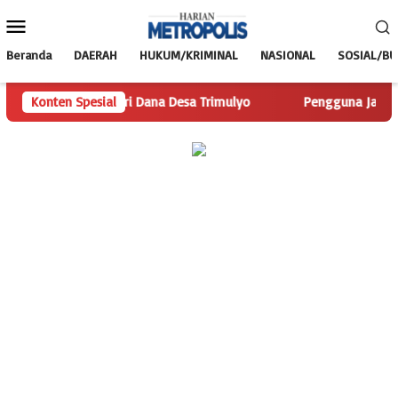
Loncat
Menu
ke
Mobile
konten
Beranda
DAERAH
HUKUM/KRIMINAL
NASIONAL
SOSIAL/B
s.com Telusuri Dana Desa Trimulyo
Konten Spesial
Pengguna Jalan Iskand