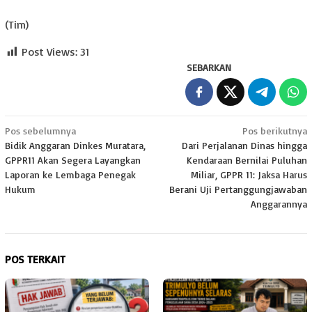
(Tim)
Post Views:
31
SEBARKAN
Navigasi
Pos sebelumnya
Pos berikutnya
Bidik Anggaran Dinkes Muratara,
Dari Perjalanan Dinas hingga
pos
GPPR11 Akan Segera Layangkan
Kendaraan Bernilai Puluhan
Laporan ke Lembaga Penegak
Miliar, GPPR 11: Jaksa Harus
Hukum
Berani Uji Pertanggungjawaban
Anggarannya
POS TERKAIT