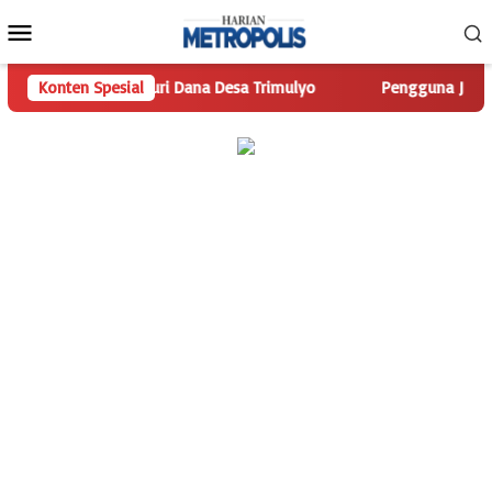
Loncat
Menu
ke
Mobile
konten
com Telusuri Dana Desa Trimulyo
Konten Spesial
Pengguna Jalan Iskandar