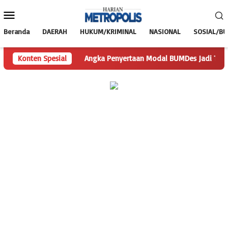
Loncat
Menu
ke
Mobile
konten
Beranda
DAERAH
HUKUM/KRIMINAL
NASIONAL
SOSIAL/B
rtanyaan
Konten Spesial
Angka Penyertaan Modal BUMDes Jadi Tanda Tanya,