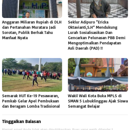
Anggaran Miliaran Rupiah di DLH
Seklur Adipuro “Ericka
dan Pertanahan Muratara Jadi
Oktavianti,S.H” Mendukung
Sorotan, Publik Berhak Tahu
Lurah Sosialisasikan Dan
Manfaat Nyata
Gencarkan Pelunasan PBB Demi
Mengoptimalkan Pendapatan
Asli Daerah (PAD) !!
Semarak HUT Ke-19 Pesawaran,
Wakil Wali Kota Buka MPLS di
Pemkab Gelar Apel Pembukaan
SMAN 5 Lubuklinggau Ajak Siswa
dan Beragam Lomba Tradisional
Semangat Belajar
Tinggalkan Balasan
Alamat email Anda tidak akan dipublikasikan.
Ruas yang wajib ditandai
*