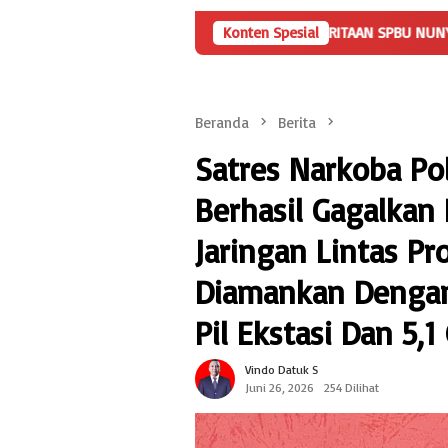
KLARIFIKASI TERKAIT PEMBERITAAN SPBU NUNYAI RAJABASA
Konten Spesial
H
Beranda
Berita
Satres Narkoba P
Berhasil Gagalkan
Jaringan Lintas Pro
Diamankan Dengan 
Pil Ekstasi Dan 5,
Vindo Datuk S
Juni 26, 2026
254 Dilihat