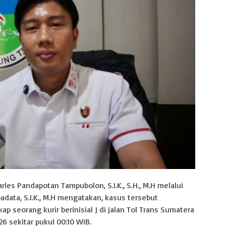
es Pandapotan Tampubolon, S.I.K., S.H., M.H melalui
adata, S.I.K., M.H mengatakan, kasus tersebut
 seorang kurir berinisial J di jalan Tol Trans Sumatera
26 sekitar pukul 00:10 WIB.