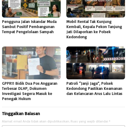
Pengguna Jalan Iskandar Muda
Mobil Rental Tak Kunjung
Sambut Positif Pembangunan
Kembali, Kepala Pekon Tanjung
Tempat Pengelolaan Sampah
Jati Dilaporkan ke Polsek
Kedondong
GPPR11 Bidik Dua Pos Anggaran
Patroli “Janji Jaga”, Polsek
Terbesar DLHP, Dokumen
Kedondong Pastikan Keamanan
Investigasi Segera Masuk ke
dan Kelancaran Arus Lalu Lintas
Penegak Hukum
Tinggalkan Balasan
Alamat email Anda tidak akan dipublikasikan.
Ruas yang wajib ditandai
*