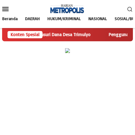
Loncat
Menu
ke
Mobile
konten
Beranda
DAERAH
HUKUM/KRIMINAL
NASIONAL
SOSIAL/B
lis.com Telusuri Dana Desa Trimulyo
Konten Spesial
Pengguna Jalan Iska