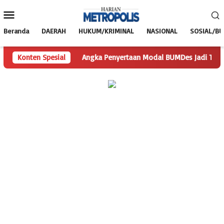
Loncat
Menu
ke
Mobile
konten
Beranda
DAERAH
HUKUM/KRIMINAL
NASIONAL
SOSIAL/B
tanyaan
Konten Spesial
Angka Penyertaan Modal BUMDes Jadi Tanda Tanya, 