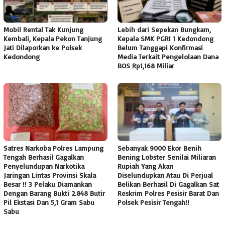
Mobil Rental Tak Kunjung
Lebih dari Sepekan Bungkam,
Kembali, Kepala Pekon Tanjung
Kepala SMK PGRI 1 Kedondong
Jati Dilaporkan ke Polsek
Belum Tanggapi Konfirmasi
Kedondong
Media Terkait Pengelolaan Dana
BOS Rp1,168 Miliar
Satres Narkoba Polres Lampung
Sebanyak 9000 Ekor Benih
Tengah Berhasil Gagalkan
Bening Lobster Senilai Miliaran
Penyelundupan Narkotika
Rupiah Yang Akan
Jaringan Lintas Provinsi Skala
Diselundupkan Atau Di Perjual
Besar !! 3 Pelaku Diamankan
Belikan Berhasil Di Gagalkan Sat
Dengan Barang Bukti 2.848 Butir
Reskrim Polres Pesisir Barat Dan
Pil Ekstasi Dan 5,1 Gram Sabu
Polsek Pesisir Tengah!!
Sabu