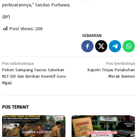
perbuatannya,” tandas Purbawa.
(BF)
Post Views:
206
SEBARKAN
Navigasi
Pos sebelumnya
Pos berikutnya
Pekon Sampang Taurus Salurkan
Kapolri Tinjau Pelabuhan
pos
BLT-DD dan Berikan Insentif Guru
Merak Banten
Ngaji
POS TERKAIT