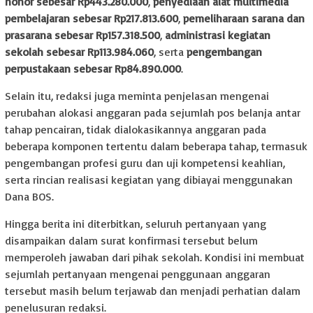
honor sebesar Rp443.280.000
,
penyediaan alat multimedia
pembelajaran sebesar Rp217.813.600
,
pemeliharaan sarana dan
prasarana sebesar Rp157.318.500
,
administrasi kegiatan
sekolah sebesar Rp113.984.060
, serta
pengembangan
perpustakaan sebesar Rp84.890.000
.
Selain itu, redaksi juga meminta penjelasan mengenai
perubahan alokasi anggaran pada sejumlah pos belanja antar
tahap pencairan, tidak dialokasikannya anggaran pada
beberapa komponen tertentu dalam beberapa tahap, termasuk
pengembangan profesi guru dan uji kompetensi keahlian,
serta rincian realisasi kegiatan yang dibiayai menggunakan
Dana BOS.
Hingga berita ini diterbitkan, seluruh pertanyaan yang
disampaikan dalam surat konfirmasi tersebut belum
memperoleh jawaban dari pihak sekolah. Kondisi ini membuat
sejumlah pertanyaan mengenai penggunaan anggaran
tersebut masih belum terjawab dan menjadi perhatian dalam
penelusuran redaksi.