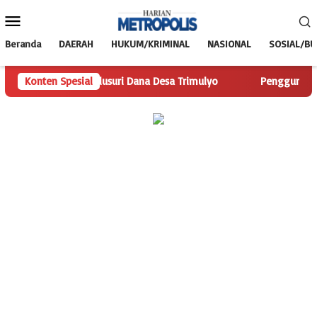
Loncat
Menu
ke
Mobile
konten
Beranda
DAERAH
HUKUM/KRIMINAL
NASIONAL
SOSIAL/B
polis.com Telusuri Dana Desa Trimulyo
Konten Spesial
Pengguna Jalan Is