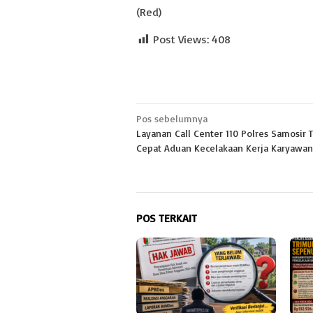
(Red)
Post Views:
408
Navigasi
Pos sebelumnya
Layanan Call Center 110 Polres Samosir 
pos
Cepat Aduan Kecelakaan Kerja Karyawan
POS TERKAIT