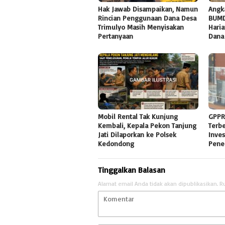
Hak Jawab Disampaikan, Namun
Angk
Rincian Penggunaan Dana Desa
BUMD
Trimulyo Masih Menyisakan
Haria
Pertanyaan
Dana
Mobil Rental Tak Kunjung
GPPR
Kembali, Kepala Pekon Tanjung
Terb
Jati Dilaporkan ke Polsek
Inves
Kedondong
Pene
Tinggalkan Balasan
Alamat email Anda tidak akan dipublikasikan.
R