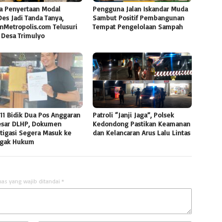
a Penyertaan Modal
Pengguna Jalan Iskandar Muda
es Jadi Tanda Tanya,
Sambut Positif Pembangunan
nMetropolis.com Telusuri
Tempat Pengelolaan Sampah
 Desa Trimulyo
11 Bidik Dua Pos Anggaran
Patroli “Janji Jaga”, Polsek
esar DLHP, Dokumen
Kedondong Pastikan Keamanan
tigasi Segera Masuk ke
dan Kelancaran Arus Lalu Lintas
gak Hukum
uas yang wajib ditandai
*