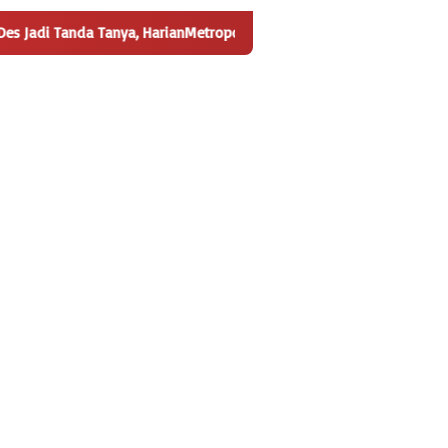
Tanya, HarianMetropolis.com Telusuri Dana Desa Trimulyo