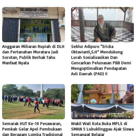
Anggaran Miliaran Rupiah di DLH
Seklur Adipuro “Ericka
dan Pertanahan Muratara Jadi
Oktavianti,S.H” Mendukung
Sorotan, Publik Berhak Tahu
Lurah Sosialisasikan Dan
Manfaat Nyata
Gencarkan Pelunasan PBB Demi
Mengoptimalkan Pendapatan
Asli Daerah (PAD) !!
Semarak HUT Ke-19 Pesawaran,
Wakil Wali Kota Buka MPLS di
Pemkab Gelar Apel Pembukaan
SMAN 5 Lubuklinggau Ajak Siswa
dan Beragam Lomba Tradisional
Semangat Belajar