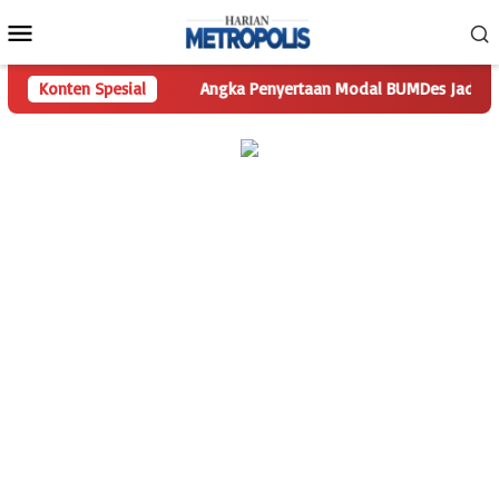
Loncat
Menu
ke
Mobile
konten
 Pertanyaan
Konten Spesial
Angka Penyertaan Modal BUMDes Jadi Tanda Tan