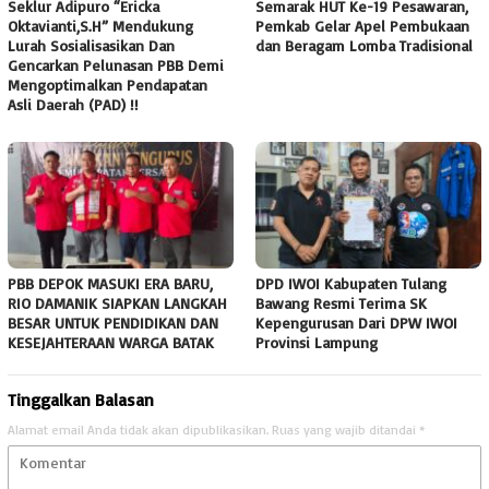
Seklur Adipuro “Ericka
Semarak HUT Ke-19 Pesawaran,
Oktavianti,S.H” Mendukung
Pemkab Gelar Apel Pembukaan
Lurah Sosialisasikan Dan
dan Beragam Lomba Tradisional
Gencarkan Pelunasan PBB Demi
Mengoptimalkan Pendapatan
Asli Daerah (PAD) !!
PBB DEPOK MASUKI ERA BARU,
DPD IWOI Kabupaten Tulang
RIO DAMANIK SIAPKAN LANGKAH
Bawang Resmi Terima SK
BESAR UNTUK PENDIDIKAN DAN
Kepengurusan Dari DPW IWOI
KESEJAHTERAAN WARGA BATAK
Provinsi Lampung ‎
Tinggalkan Balasan
Alamat email Anda tidak akan dipublikasikan.
Ruas yang wajib ditandai
*