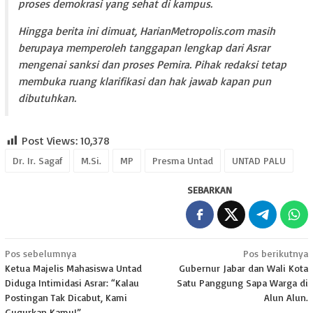
proses demokrasi yang sehat di kampus.
Hingga berita ini dimuat, HarianMetropolis.com masih
berupaya memperoleh tanggapan lengkap dari Asrar
mengenai sanksi dan proses Pemira. Pihak redaksi tetap
membuka ruang klarifikasi dan hak jawab kapan pun
dibutuhkan.
Post Views:
10,378
Dr. Ir. Sagaf
M.Si.
MP
Presma Untad
UNTAD PALU
SEBARKAN
Navigasi
Pos sebelumnya
Pos berikutnya
Ketua Majelis Mahasiswa Untad
Gubernur Jabar dan Wali Kota
pos
Diduga Intimidasi Asrar: “Kalau
Satu Panggung Sapa Warga di
Postingan Tak Dicabut, Kami
Alun Alun.
Gugurkan Kamu!”