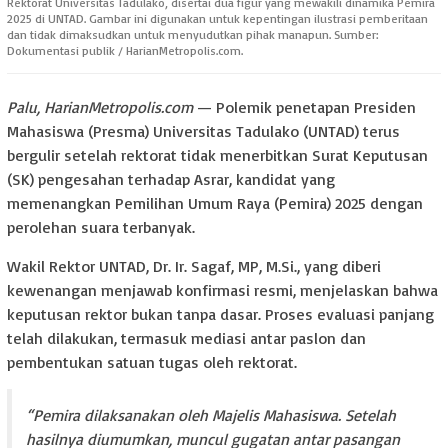
Rektorat Universitas Tadulako, disertai dua figur yang mewakili dinamika Pemira
2025 di UNTAD. Gambar ini digunakan untuk kepentingan ilustrasi pemberitaan
dan tidak dimaksudkan untuk menyudutkan pihak manapun. Sumber:
Dokumentasi publik / HarianMetropolis.com.
Palu, HarianMetropolis.com
— Polemik penetapan Presiden
Mahasiswa (Presma) Universitas Tadulako (UNTAD) terus
bergulir setelah rektorat tidak menerbitkan Surat Keputusan
(SK) pengesahan terhadap Asrar, kandidat yang
memenangkan Pemilihan Umum Raya (Pemira) 2025 dengan
perolehan suara terbanyak.
Wakil Rektor UNTAD, Dr. Ir. Sagaf, MP, M.Si., yang diberi
kewenangan menjawab konfirmasi resmi, menjelaskan bahwa
keputusan rektor bukan tanpa dasar. Proses evaluasi panjang
telah dilakukan, termasuk mediasi antar paslon dan
pembentukan satuan tugas oleh rektorat.
“Pemira dilaksanakan oleh Majelis Mahasiswa. Setelah
hasilnya diumumkan, muncul gugatan antar pasangan