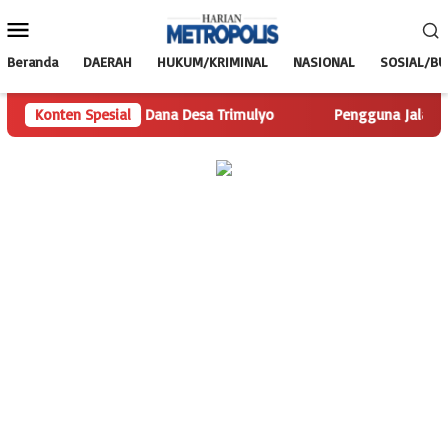
Loncat
Menu
ke
Mobile
konten
Beranda
DAERAH
HUKUM/KRIMINAL
NASIONAL
SOSIAL/B
om Telusuri Dana Desa Trimulyo
Konten Spesial
Pengguna Jalan Iskandar 