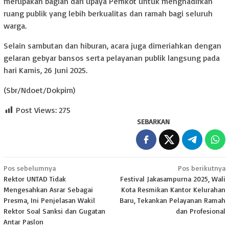
merupakan bagian dari upaya Pemkot untuk menghadirkan
ruang publik yang lebih berkualitas dan ramah bagi seluruh
warga.
Selain sambutan dan hiburan, acara juga dimeriahkan dengan
gelaran gebyar bansos serta pelayanan publik langsung pada
hari Kamis, 26 Juni 2025.
(Sbr/Ndoet/Dokpim)
Post Views:
275
SEBARKAN
Navigasi
Pos sebelumnya
Pos berikutnya
Rektor UNTAD Tidak
Festival Jakasampurna 2025, Wali
pos
Mengesahkan Asrar Sebagai
Kota Resmikan Kantor Kelurahan
Presma, Ini Penjelasan Wakil
Baru, Tekankan Pelayanan Ramah
Rektor Soal Sanksi dan Gugatan
dan Profesional
Antar Paslon