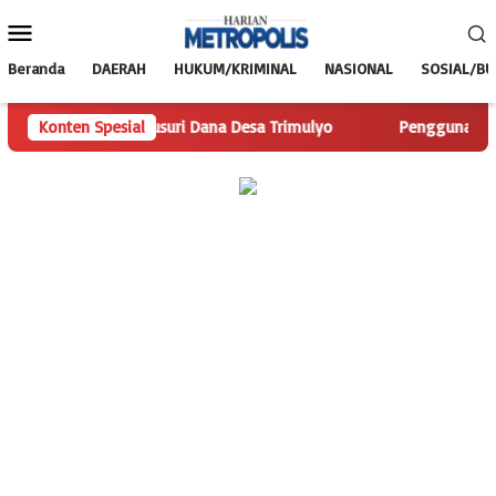
Loncat
Menu
ke
Mobile
konten
Beranda
DAERAH
HUKUM/KRIMINAL
NASIONAL
SOSIAL/B
olis.com Telusuri Dana Desa Trimulyo
Konten Spesial
Pengguna Jalan Iska