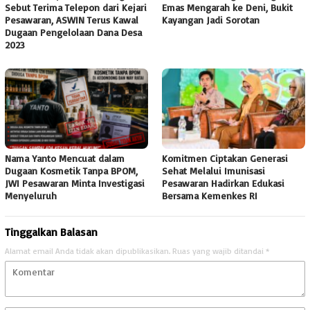
Sebut Terima Telepon dari Kejari
Emas Mengarah ke Deni, Bukit
Pesawaran, ASWIN Terus Kawal
Kayangan Jadi Sorotan
Dugaan Pengelolaan Dana Desa
2023
Nama Yanto Mencuat dalam
Komitmen Ciptakan Generasi
Dugaan Kosmetik Tanpa BPOM,
Sehat Melalui Imunisasi
JWI Pesawaran Minta Investigasi
Pesawaran Hadirkan Edukasi
Menyeluruh
Bersama Kemenkes RI
Tinggalkan Balasan
Alamat email Anda tidak akan dipublikasikan.
Ruas yang wajib ditandai
*