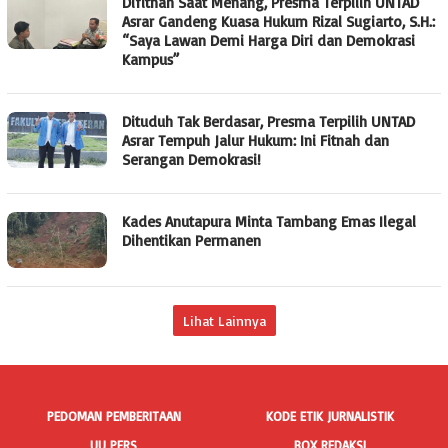
Difitnah Saat Menang, Presma Terpilih UNTAD
Asrar Gandeng Kuasa Hukum Rizal Sugiarto, S.H.:
“Saya Lawan Demi Harga Diri dan Demokrasi
Kampus”
Dituduh Tak Berdasar, Presma Terpilih UNTAD
Asrar Tempuh Jalur Hukum: Ini Fitnah dan
Serangan Demokrasi!
Kades Anutapura Minta Tambang Emas Ilegal
Dihentikan Permanen
Lihat Lainnya
PEDOMAN PEMBERITAAN
KODE ETIK JURNALISTIK
UU PERS
BOX REDAKSI