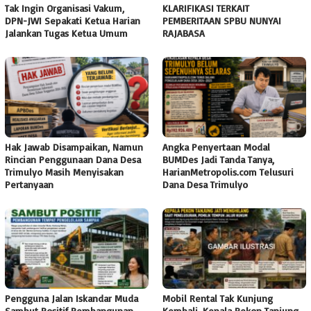
Tak Ingin Organisasi Vakum,
KLARIFIKASI TERKAIT
DPN-JWI Sepakati Ketua Harian
PEMBERITAAN SPBU NUNYAI
Jalankan Tugas Ketua Umum
RAJABASA
Hak Jawab Disampaikan, Namun
Angka Penyertaan Modal
Rincian Penggunaan Dana Desa
BUMDes Jadi Tanda Tanya,
Trimulyo Masih Menyisakan
HarianMetropolis.com Telusuri
Pertanyaan
Dana Desa Trimulyo
Pengguna Jalan Iskandar Muda
Mobil Rental Tak Kunjung
Sambut Positif Pembangunan
Kembali, Kepala Pekon Tanjung