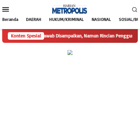
Loncat
Menu
ke
Mobile
konten
Beranda
DAERAH
HUKUM/KRIMINAL
NASIONAL
SOSIAL/B
A
Konten Spesial
Hak Jawab Disampaikan, Namun Rincian Penggunaan Dana 