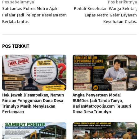
Navigasi
Pos sebelumnya
Pos berikutnya
Sat Lantas Polres Metro Ajak
Peduli Kesehatan Warga Sekitar,
pos
Pelajar Jadi Pelopor Keselamatan
Lapas Metro Gelar Layanan
Berlalu Lintas
Kesehatan Gratis.
POS TERKAIT
Hak Jawab Disampaikan, Namun
Angka Penyertaan Modal
Rincian Penggunaan Dana Desa
BUMDes Jadi Tanda Tanya,
Trimulyo Masih Menyisakan
HarianMetropolis.com Telusuri
Pertanyaan
Dana Desa Trimulyo