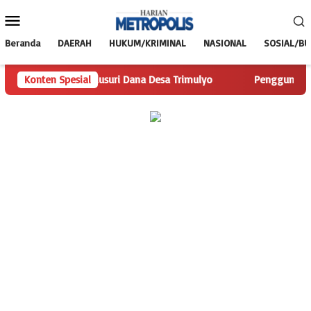
Loncat
Menu
ke
Mobile
konten
Beranda
DAERAH
HUKUM/KRIMINAL
NASIONAL
SOSIAL/B
lis.com Telusuri Dana Desa Trimulyo
Konten Spesial
Pengguna Jalan Iska