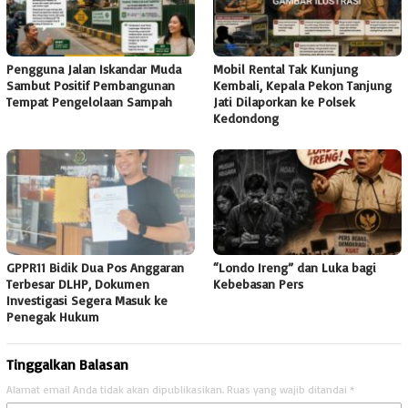
Pengguna Jalan Iskandar Muda
Mobil Rental Tak Kunjung
Sambut Positif Pembangunan
Kembali, Kepala Pekon Tanjung
Tempat Pengelolaan Sampah
Jati Dilaporkan ke Polsek
Kedondong
GPPR11 Bidik Dua Pos Anggaran
“Londo Ireng” dan Luka bagi
Terbesar DLHP, Dokumen
Kebebasan Pers
Investigasi Segera Masuk ke
Penegak Hukum
Tinggalkan Balasan
Alamat email Anda tidak akan dipublikasikan.
Ruas yang wajib ditandai
*