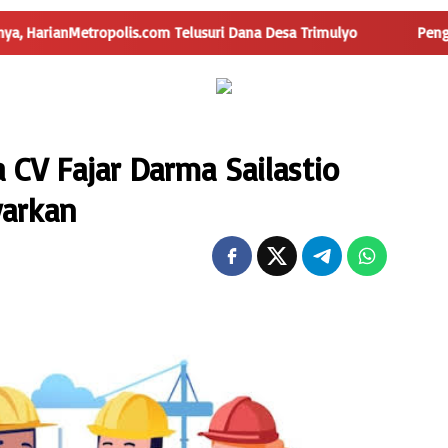
lis.com Telusuri Dana Desa Trimulyo
Pengguna Jalan Iska
a CV Fajar Darma Sailastio
yarkan