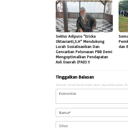
Seklur Adipuro “Ericka
Sema
Oktavianti,S.H” Mendukung
Pemk
Lurah Sosialisasikan Dan
dan 
Gencarkan Pelunasan PBB Demi
Mengoptimalkan Pendapatan
Asli Daerah (PAD) !!
Tinggalkan Balasan
Alamat email Anda tidak akan dipublikasikan.
R