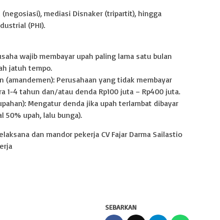
(negosiasi), mediasi Disnaker (tripartit), hingga
strial (PHI).
usaha wajib membayar upah paling lama satu bulan
lah jatuh tempo.
jaan (amandemen): Perusahaan yang tidak membayar
a 1-4 tahun dan/atau denda Rp100 juta – Rp400 juta.
upahan): Mengatur denda jika upah terlambat dibayar
l 50% upah, lalu bunga).
 pelaksana dan mandor pekerja CV Fajar Darma Sailastio
erja
SEBARKAN