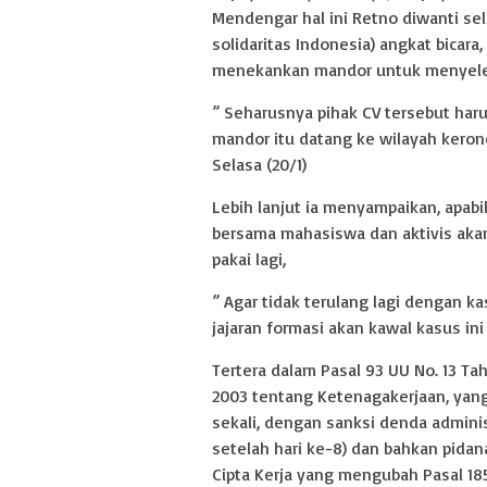
Mendengar hal ini Retno diwanti se
solidaritas Indonesia) angkat bicar
menekankan mandor untuk menyelesa
” Seharusnya pihak CV tersebut har
mandor itu datang ke wilayah keron
Selasa (20/1)
Lebih lanjut ia menyampaikan, apabil
bersama mahasiswa dan aktivis akan
pakai lagi,
” Agar tidak terulang lagi dengan k
jajaran formasi akan kawal kasus in
Tertera dalam Pasal 93 UU No. 13 Ta
2003 tentang Ketenagakerjaan, yan
sekali, dengan sanksi denda admini
setelah hari ke-8) dan bahkan pidan
Cipta Kerja yang mengubah Pasal 185