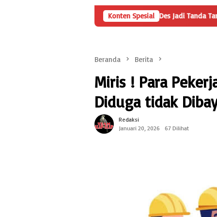
Angka Penyertaan Modal BUMDes Jadi Tanda Tanya, HarianMetropo
Konten Spesial
Beranda
Berita
Miris ! Para Pekerj
Diduga tidak Diba
Redaksi
Januari 20, 2026
67 Dilihat