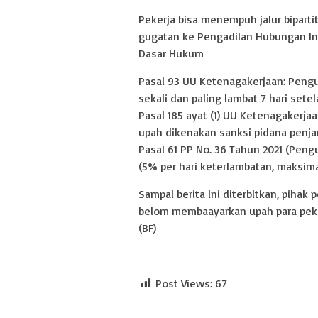
Pekerja bisa menempuh jalur bipartit 
gugatan ke Pengadilan Hubungan Indu
Dasar Hukum
Pasal 93 UU Ketenagakerjaan: Peng
sekali dan paling lambat 7 hari sete
Pasal 185 ayat (1) UU Ketenagaker
upah dikenakan sanksi pidana penjar
Pasal 61 PP No. 36 Tahun 2021 (Peng
(5% per hari keterlambatan, maksima
Sampai berita ini diterbitkan, pihak
belom membaayarkan upah para pek
(BF)
Post Views:
67