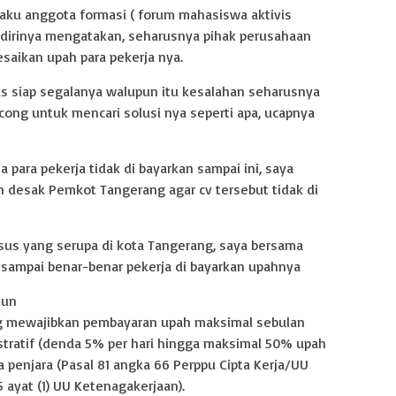
laku anggota formasi ( forum mahasiswa aktivis
a, dirinya mengatakan, seharusnya pihak perusahaan
ikan upah para pekerja nya.
us siap segalanya walupun itu kesalahan seharusnya
cong untuk mencari solusi nya seperti apa, ucapnya
a para pekerja tidak di bayarkan sampai ini, saya
 desak Pemkot Tangerang agar cv tersebut tidak di
asus yang serupa di kota Tangerang, saya bersama
i sampai benar-benar pekerja di bayarkan upahnya
hun
g mewajibkan pembayaran upah maksimal sebulan
stratif (denda 5% per hari hingga maksimal 50% upah
a penjara (Pasal 81 angka 66 Perppu Cipta Kerja/UU
 ayat (1) UU Ketenagakerjaan).