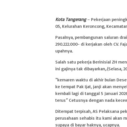
Kota Tangerang
– Pekerjaan pening
05, Kelurahan Keroncong, Kecamatan
Pasalnya, pembangunan saluran dra
290.222.000- di kerjakan oleh CV. Faj
upahnya.
Salah satu pekerja Berinisial ZH me
ini gajinya tak dibayarkan,.(Selasa, 2
”kemaren waktu di akhir bulan Dese
ke tempat Pak Ijat, janji akan men
kembali lagi di tanggal 5 Januari 202
terus” Cetusnya dengan nada kecewa.
Ditempat terpisah, AS Pelaksana pek
perusahaan sehabis itu kami akan m
supaya di bayar haknya, ucapnya.