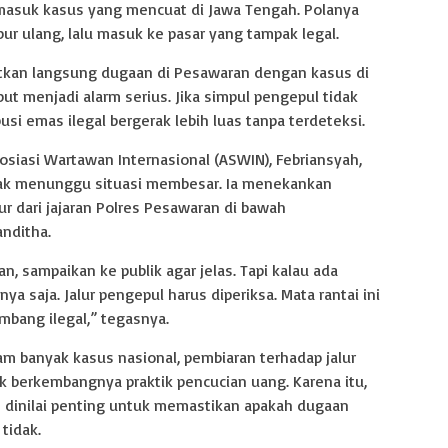
ermasuk kasus yang mencuat di Jawa Tengah. Polanya
bur ulang, lalu masuk ke pasar yang tampak legal.
tkan langsung dugaan di Pesawaran dengan kasus di
ut menjadi alarm serius. Jika simpul pengepul tidak
usi emas ilegal bergerak lebih luas tanpa terdeteksi.
iasi Wartawan Internasional (ASWIN), Febriansyah,
ak menunggu situasi membesar. Ia menekankan
r dari jajaran Polres Pesawaran di bawah
nditha.
, sampaikan ke publik agar jelas. Tapi kalau ada
ya saja. Jalur pengepul harus diperiksa. Mata rantai ini
bang ilegal,” tegasnya.
am banyak kasus nasional, pembiaran terhadap jalur
uk berkembangnya praktik pencucian uang. Karena itu,
 dinilai penting untuk memastikan apakah dugaan
tidak.