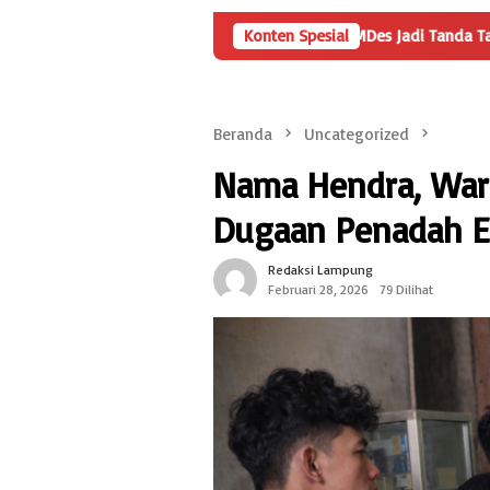
Angka Penyertaan Modal BUMDes Jadi Tanda Tanya, HarianMetropo
Konten Spesial
Beranda
Uncategorized
Nama Hendra, Warg
Dugaan Penadah E
Redaksi Lampung
Februari 28, 2026
79 Dilihat