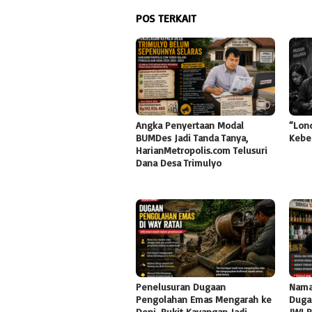
POS TERKAIT
Angka Penyertaan Modal
“Lon
BUMDes Jadi Tanda Tanya,
Kebe
HarianMetropolis.com Telusuri
Dana Desa Trimulyo
Penelusuran Dugaan
Nama
Pengolahan Emas Mengarah ke
Duga
Deni, Bukit Kayangan Jadi
JWI 