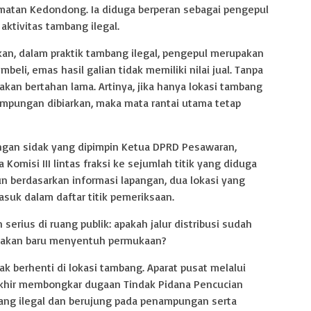
amatan Kedondong. Ia diduga berperan sebagai pengepul
aktivitas tambang ilegal.
an, dalam praktik tambang ilegal, pengepul merupakan
eli, emas hasil galian tidak memiliki nilai jual. Tanpa
k akan bertahan lama. Artinya, jika hanya lokasi tambang
mpungan dibiarkan, maka mata rantai utama tetap
ngan sidak yang dipimpin Ketua DPRD Pesawaran,
Komisi III lintas fraksi ke sejumlah titik yang diduga
n berdasarkan informasi lapangan, dua lokasi yang
suk dalam daftar titik pemeriksaan.
erius di ruang publik: apakah jalur distribusi sudah
ndakan baru menyentuh permukaan?
dak berhenti di lokasi tambang. Aparat pusat melalui
rakhir membongkar dugaan Tindak Pidana Pencucian
ang ilegal dan berujung pada penampungan serta