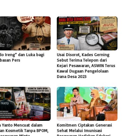
do Ireng” dan Luka bagi
Usai Disorot, Kades Gerning
basan Pers
Sebut Terima Telepon dari
Kejari Pesawaran, ASWIN Terus
Kawal Dugaan Pengelolaan
Dana Desa 2023
 Yanto Mencuat dalam
Komitmen Ciptakan Generasi
an Kosmetik Tanpa BPOM,
Sehat Melalui Imunisasi
Pesawaran Minta
Pesawaran Hadirkan Edukasi