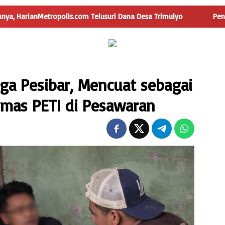
lis.com Telusuri Dana Desa Trimulyo
Pengguna Jalan Iska
a Pesibar, Mencuat sebagai
mas PETI di Pesawaran