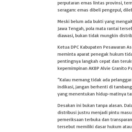
perputaran emas lintas provinsi, t
seragam: emas dibeli pengepul, dile
Meski belum ada bukti yang mengai
Jawa Tengah, pola mata rantai terseb
diawasi, bukan tidak mungkin distrib
Ketua DPC Kabupaten Pesawaran Asos
meminta aparat penegak hukum tid
pentingnya langkah cepat dan teruku
kepemimpinan AKBP Alvie Granito Pa
“Kalau memang tidak ada pelanggaran
indikasi, jangan berhenti di tambangn
yang menentukan hidup-matinya tam
Desakan ini bukan tanpa alasan. Dal
distribusi justru menjadi pintu mas
pemeriksaan terbuka dan transparan
tersebut memiliki dasar hukum atau 