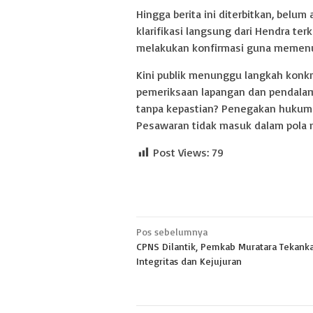
Hingga berita ini diterbitkan, belu
klarifikasi langsung dari Hendra te
melakukan konfirmasi guna memenu
Kini publik menunggu langkah konkre
pemeriksaan lapangan dan pendalama
tanpa kepastian? Penegakan hukum 
Pesawaran tidak masuk dalam pola m
Post Views:
79
Navigasi
Pos sebelumnya
CPNS Dilantik, Pemkab Muratara Tekank
pos
Integritas dan Kejujuran