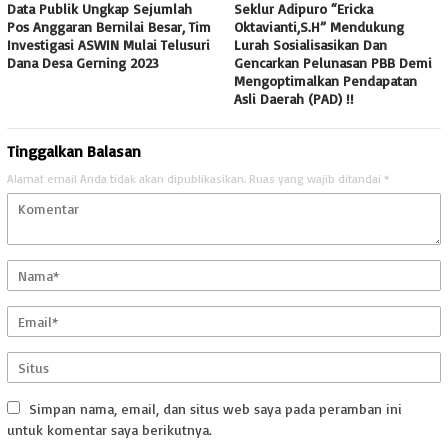
Data Publik Ungkap Sejumlah
Seklur Adipuro “Ericka
Pos Anggaran Bernilai Besar, Tim
Oktavianti,S.H” Mendukung
Investigasi ASWIN Mulai Telusuri
Lurah Sosialisasikan Dan
Dana Desa Gerning 2023
Gencarkan Pelunasan PBB Demi
Mengoptimalkan Pendapatan
Asli Daerah (PAD) !!
Tinggalkan Balasan
Alamat email Anda tidak akan dipublikasikan.
Ruas yang wajib ditandai
*
Simpan nama, email, dan situs web saya pada peramban ini
untuk komentar saya berikutnya.