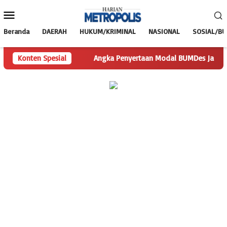
Loncat
Menu
ke
Mobile
konten
Beranda
DAERAH
HUKUM/KRIMINAL
NASIONAL
SOSIAL/B
an Pertanyaan
Konten Spesial
Angka Penyertaan Modal BUMDes Jadi Tanda T