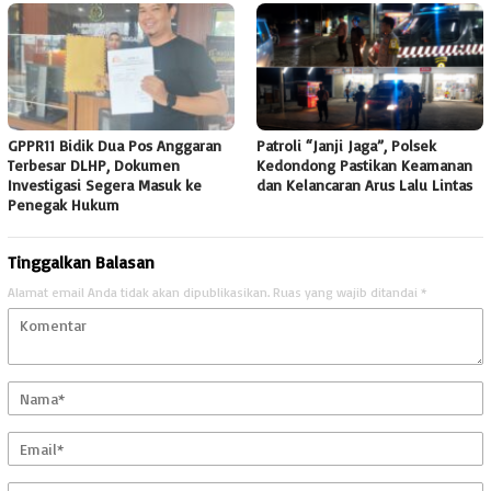
GPPR11 Bidik Dua Pos Anggaran
Patroli “Janji Jaga”, Polsek
Terbesar DLHP, Dokumen
Kedondong Pastikan Keamanan
Investigasi Segera Masuk ke
dan Kelancaran Arus Lalu Lintas
Penegak Hukum
Tinggalkan Balasan
Alamat email Anda tidak akan dipublikasikan.
Ruas yang wajib ditandai
*