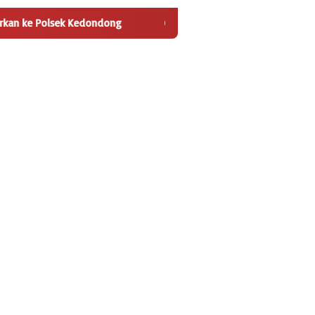
Kedondong
GPPR11 Bidik Dua Pos Anggaran Terbesar DLHP, D