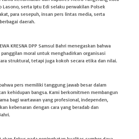
 Lasono, serta Iptu Edi selaku perwakilan Polsek
kat, para sesepuh, insan pers lintas media, serta
berbagai daerah.
EWA KRESNA DPP Samsul Bahri menegaskan bahwa
panggilan moral untuk menghadirkan organisasi
a struktural, tetapi juga kokoh secara etika dan nilai.
 bahwa pers memiliki tanggung jawab besar dalam
kan kehidupan bangsa. Kami berkomitmen membangun
ama bagi wartawan yang profesional, independen,
rakan kebenaran dengan cara yang beradab dan
ahri.
akan fokus pada peningkatan kualitas sumber daya