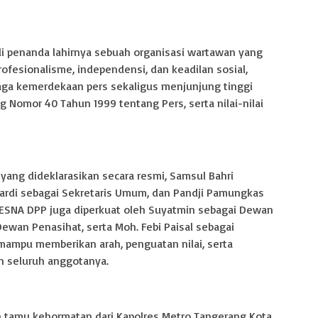
 penanda lahirnya sebuah organisasi wartawan yang
esionalisme, independensi, dan keadilan sosial,
ga kemerdekaan pers sekaligus menjunjung tinggi
g Nomor 40 Tahun 1999 tentang Pers, serta nilai-nilai
yang dideklarasikan secara resmi, Samsul Bahri
ardi sebagai Sekretaris Umum, dan Pandji Pamungkas
SNA DPP juga diperkuat oleh Suyatmin sebagai Dewan
ewan Penasihat, serta Moh. Febi Paisal sebagai
mampu memberikan arah, penguatan nilai, serta
n seluruh anggotanya.
oleh tamu kehormatan dari Kapolres Metro Tangerang Kota