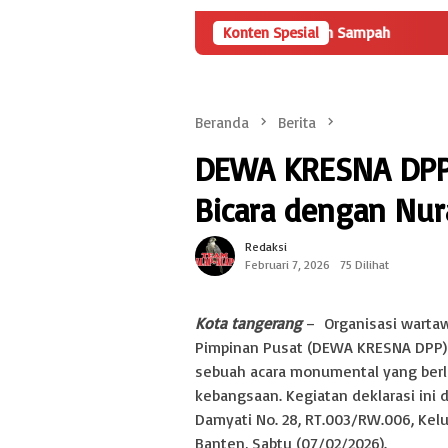
 Pembangunan Tempat Pengelolaan Sampah
Konten Spesial
Mobil Rental Tak
Beranda
Berita
DEWA KRESNA DPP D
Bicara dengan Nur
Redaksi
Februari 7, 2026
75 Dilihat
Kota tangerang
– Organisasi warta
Pimpinan Pusat (DEWA KRESNA DPP)
sebuah acara monumental yang berl
kebangsaan. Kegiatan deklarasi ini
Damyati No. 28, RT.003/RW.006, Kel
Banten, Sabtu (07/02/2026).