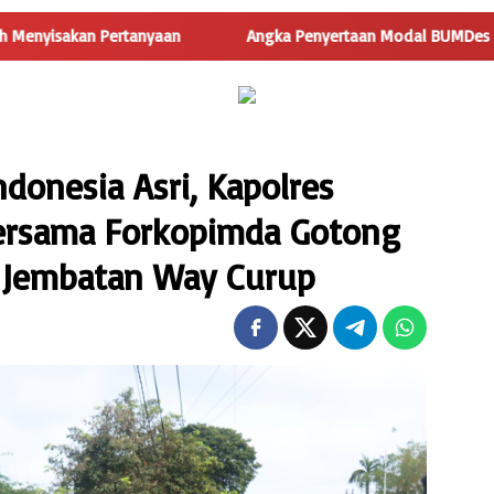
yaan
Angka Penyertaan Modal BUMDes Jadi Tanda Tanya, Hari
donesia Asri, Kapolres
rsama Forkopimda Gotong
 Jembatan Way Curup