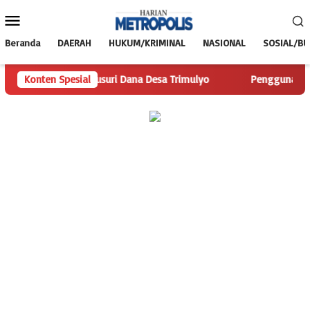
Loncat
Menu
ke
Mobile
konten
Beranda
DAERAH
HUKUM/KRIMINAL
NASIONAL
SOSIAL/B
opolis.com Telusuri Dana Desa Trimulyo
Konten Spesial
Pengguna Jalan I