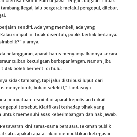
r oleh Bareskrim Polri di Jawa Tengah, dugaan Tindak
ambang ilegal, lalu bergerak melalui pengepul, dilebur,
al.
berjalan sendiri. Ada yang membeli, ada yang
lau simpul ini tidak disentuh, publik berhak bertanya:
imbolik?” ujarnya.
ada pelanggaran, aparat harus menyampaikannya secara
memunculkan kecurigaan berkepanjangan. Namun jika
tidak boleh berhenti di hulu.
a sidak tambang, tapi jalur distribusi luput dari
 menyeluruh, bukan selektif,” tandasnya.
ada pernyataan resmi dari aparat kepolisian terkait
ngepul tersebut. Klarifikasi terhadap pihak yang
an untuk memenuhi asas keberimbangan dan hak jawab.
Pesawaran kini sama-sama bersuara, tekanan publik
gal satu: apakah aparat akan membuktikan ketegasan