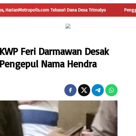
usuri Dana Desa Trimulyo
Pengguna Jalan Iskandar Muda 
 FKWP Feri Darmawan Desak
r Pengepul Nama Hendra