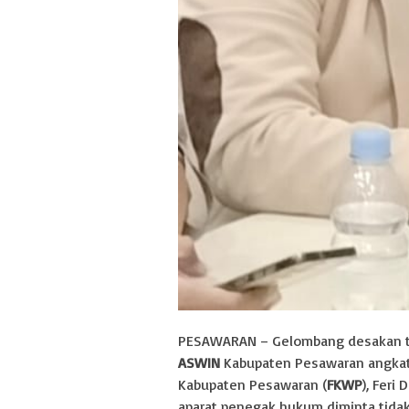
PESAWARAN – Gelombang desakan tak
ASWIN
Kabupaten Pesawaran angkat 
Kabupaten Pesawaran (
FKWP
), Feri
aparat penegak hukum diminta tidak