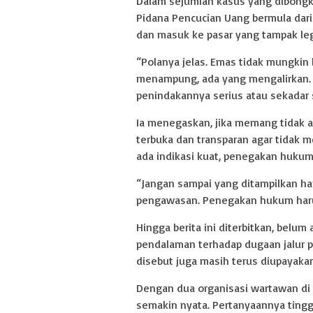
Dalam sejumlah kasus yang dibongka
Pidana Pencucian Uang bermula dari t
dan masuk ke pasar yang tampak leg
“Polanya jelas. Emas tidak mungkin 
menampung, ada yang mengalirkan. Ka
penindakannya serius atau sekadar s
Ia menegaskan, jika memang tidak 
terbuka dan transparan agar tidak 
ada indikasi kuat, penegakan hukum 
“Jangan sampai yang ditampilkan hany
pengawasan. Penegakan hukum harus
Hingga berita ini diterbitkan, belum 
pendalaman terhadap dugaan jalur pe
disebut juga masih terus diupayak
Dengan dua organisasi wartawan di 
semakin nyata. Pertanyaannya ting