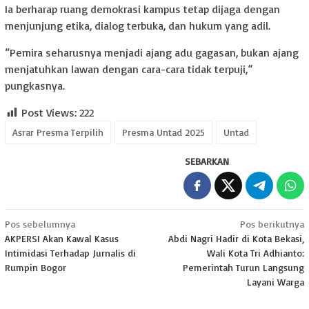
Ia berharap ruang demokrasi kampus tetap dijaga dengan
menjunjung etika, dialog terbuka, dan hukum yang adil.
“Pemira seharusnya menjadi ajang adu gagasan, bukan ajang
menjatuhkan lawan dengan cara-cara tidak terpuji,”
pungkasnya.
Post Views:
222
Asrar Presma Terpilih
Presma Untad 2025
Untad
SEBARKAN
Navigasi
Pos sebelumnya
Pos berikutnya
AKPERSI Akan Kawal Kasus
Abdi Nagri Hadir di Kota Bekasi,
pos
Intimidasi Terhadap Jurnalis di
Wali Kota Tri Adhianto:
Rumpin Bogor
Pemerintah Turun Langsung
Layani Warga