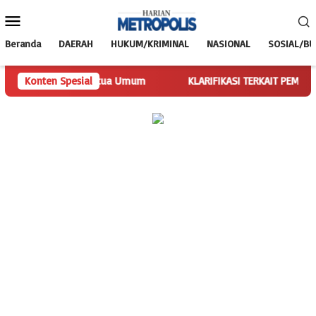
Loncat
Menu
ke
Mobile
konten
Beranda
DAERAH
HUKUM/KRIMINAL
NASIONAL
SOSIAL/B
alankan Tugas Ketua Umum
Konten Spesial
KLARIFIKASI TERKAIT PEMBERITAAN