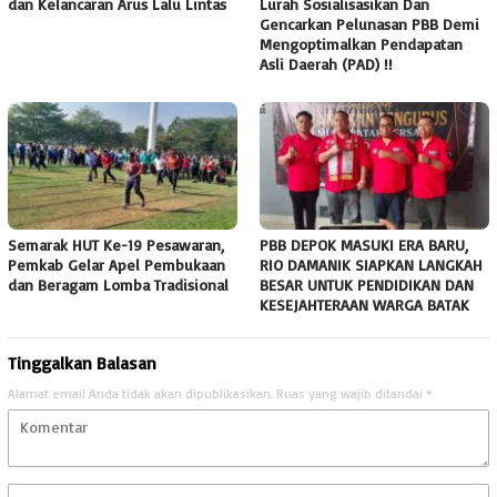
dan Kelancaran Arus Lalu Lintas
Lurah Sosialisasikan Dan
Gencarkan Pelunasan PBB Demi
Mengoptimalkan Pendapatan
Asli Daerah (PAD) !!
Semarak HUT Ke-19 Pesawaran,
PBB DEPOK MASUKI ERA BARU,
Pemkab Gelar Apel Pembukaan
RIO DAMANIK SIAPKAN LANGKAH
dan Beragam Lomba Tradisional
BESAR UNTUK PENDIDIKAN DAN
KESEJAHTERAAN WARGA BATAK
Tinggalkan Balasan
Alamat email Anda tidak akan dipublikasikan.
Ruas yang wajib ditandai
*