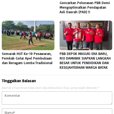
Gencarkan Pelunasan PBB Demi
Mengoptimalkan Pendapatan
Asli Daerah (PAD) !!
Semarak HUT Ke-19 Pesawaran,
PBB DEPOK MASUKI ERA BARU,
Pemkab Gelar Apel Pembukaan
RIO DAMANIK SIAPKAN LANGKAH
dan Beragam Lomba Tradisional
BESAR UNTUK PENDIDIKAN DAN
KESEJAHTERAAN WARGA BATAK
Tinggalkan Balasan
Alamat email Anda tidak akan dipublikasikan.
Ruas yang wajib ditandai
*