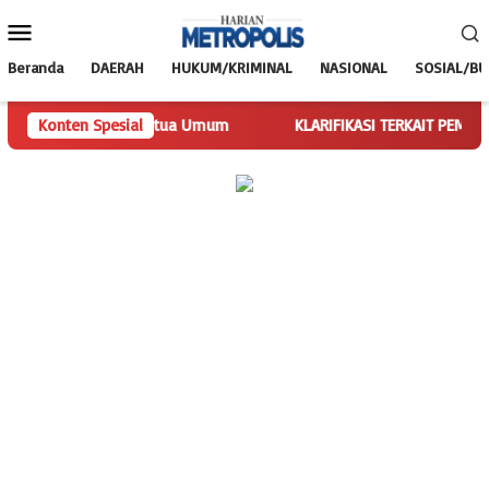
Loncat
Menu
ke
Mobile
konten
Beranda
DAERAH
HUKUM/KRIMINAL
NASIONAL
SOSIAL/B
lankan Tugas Ketua Umum
Konten Spesial
KLARIFIKASI TERKAIT PEMBERITAAN