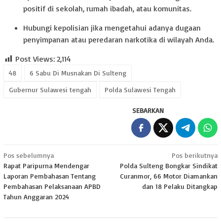
positif di sekolah, rumah ibadah, atau komunitas.
Hubungi kepolisian jika mengetahui adanya dugaan
penyimpanan atau peredaran narkotika di wilayah Anda.
Post Views:
2,114
48
6 Sabu Di Musnakan Di Sulteng
Gubernur Sulawesi tengah
Polda Sulawesi Tengah
SEBARKAN
Navigasi
Pos sebelumnya
Pos berikutnya
Rapat Paripurna Mendengar
Polda Sulteng Bongkar Sindikat
pos
Laporan Pembahasan Tentang
Curanmor, 66 Motor Diamankan
Pembahasan Pelaksanaan APBD
dan 18 Pelaku Ditangkap
Tahun Anggaran 2024