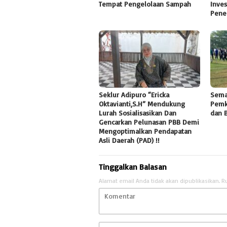
Tempat Pengelolaan Sampah
Inves
Pene
Seklur Adipuro “Ericka
Sema
Oktavianti,S.H” Mendukung
Pemk
Lurah Sosialisasikan Dan
dan 
Gencarkan Pelunasan PBB Demi
Mengoptimalkan Pendapatan
Asli Daerah (PAD) !!
Tinggalkan Balasan
Alamat email Anda tidak akan dipublikasikan.
R