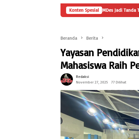
Angka Penyertaan Modal BUMDes Jadi Tanda Tanya, HarianMetr
Konten Spesial
Beranda
Berita
Yayasan Pendidika
Mahasiswa Raih Pe
Redaksi
November 27, 2025
77 Dilihat