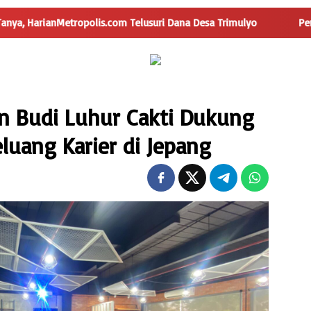
opolis.com Telusuri Dana Desa Trimulyo
Pengguna Jalan I
n Budi Luhur Cakti Dukung
luang Karier di Jepang