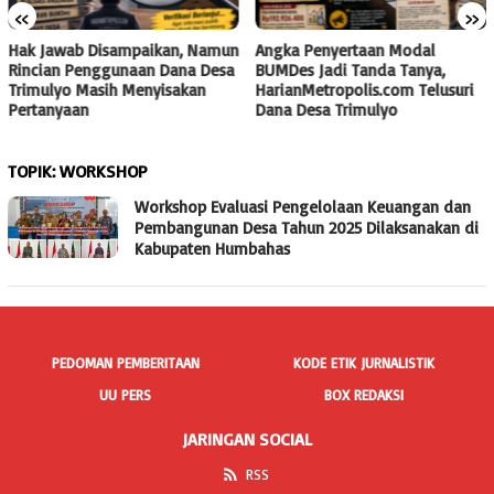
«
»
Hak Jawab Disampaikan, Namun
Angka Penyertaan Modal
Rincian Penggunaan Dana Desa
BUMDes Jadi Tanda Tanya,
Trimulyo Masih Menyisakan
HarianMetropolis.com Telusuri
Pertanyaan
Dana Desa Trimulyo
TOPIK:
WORKSHOP
Workshop Evaluasi Pengelolaan Keuangan dan
Pembangunan Desa Tahun 2025 Dilaksanakan di
Kabupaten Humbahas
PEDOMAN PEMBERITAAN
KODE ETIK JURNALISTIK
UU PERS
BOX REDAKSI
JARINGAN SOCIAL
RSS