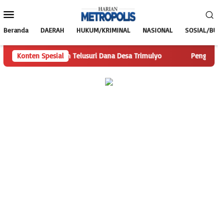
Loncat
Menu
ke
Mobile
konten
Beranda
DAERAH
HUKUM/KRIMINAL
NASIONAL
SOSIAL/B
ianMetropolis.com Telusuri Dana Desa Trimulyo
Konten Spesial
Pengguna J