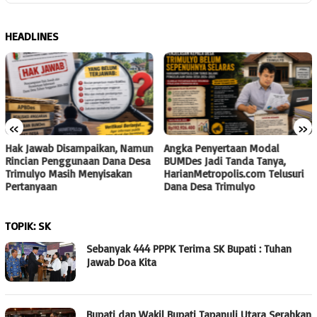
HEADLINES
«
»
Hak Jawab Disampaikan, Namun
Angka Penyertaan Modal
Rincian Penggunaan Dana Desa
BUMDes Jadi Tanda Tanya,
Trimulyo Masih Menyisakan
HarianMetropolis.com Telusuri
Pertanyaan
Dana Desa Trimulyo
TOPIK:
SK
Sebanyak 444 PPPK Terima SK Bupati : Tuhan
Jawab Doa Kita
Bupati dan Wakil Bupati Tapanuli Utara Serahkan