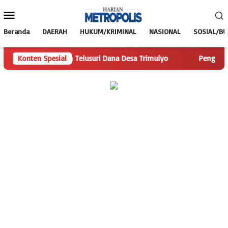
Loncat
Menu
ke
Mobile
konten
Beranda
DAERAH
HUKUM/KRIMINAL
NASIONAL
SOSIAL/B
anMetropolis.com Telusuri Dana Desa Trimulyo
Konten Spesial
Pengguna Ja