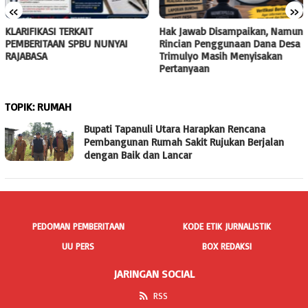
«
»
KLARIFIKASI TERKAIT
Hak Jawab Disampaikan, Namun
PEMBERITAAN SPBU NUNYAI
Rincian Penggunaan Dana Desa
RAJABASA
Trimulyo Masih Menyisakan
Pertanyaan
TOPIK:
RUMAH
Bupati Tapanuli Utara Harapkan Rencana
Pembangunan Rumah Sakit Rujukan Berjalan
dengan Baik dan Lancar
PEDOMAN PEMBERITAAN
KODE ETIK JURNALISTIK
UU PERS
BOX REDAKSI
JARINGAN SOCIAL
RSS