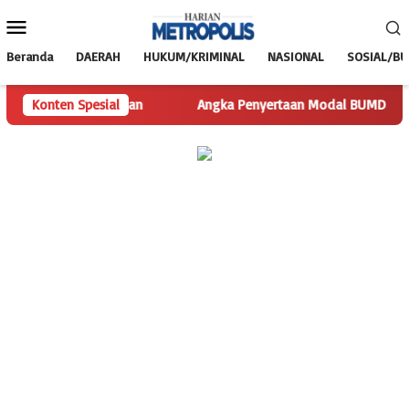
Loncat
Menu
ke
Mobile
konten
Beranda
DAERAH
HUKUM/KRIMINAL
NASIONAL
SOSIAL/B
nyisakan Pertanyaan
Konten Spesial
Angka Penyertaan Modal BUMDes Jadi 