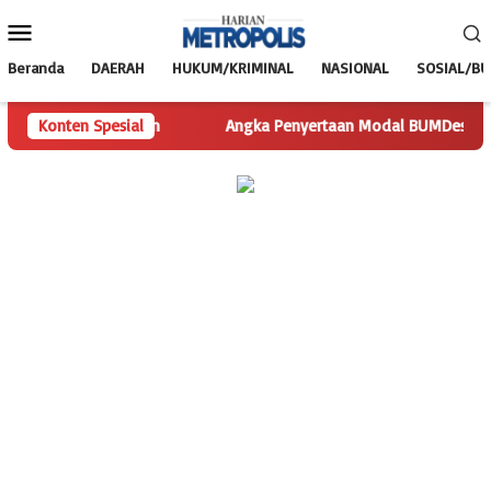
Loncat
Menu
ke
Mobile
konten
Beranda
DAERAH
HUKUM/KRIMINAL
NASIONAL
SOSIAL/B
yisakan Pertanyaan
Konten Spesial
Angka Penyertaan Modal BUMDes Jadi Ta