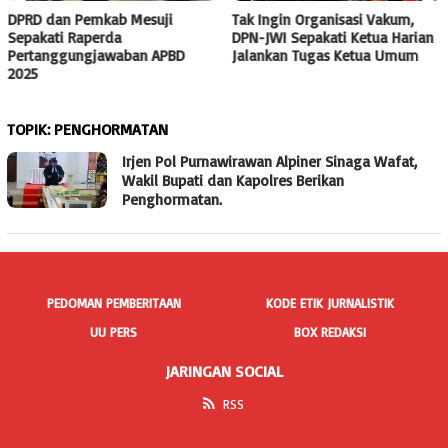
DPRD dan Pemkab Mesuji
Tak Ingin Organisasi Vakum,
Sepakati Raperda
DPN-JWI Sepakati Ketua Harian
Pertanggungjawaban APBD
Jalankan Tugas Ketua Umum
2025
TOPIK:
PENGHORMATAN
Irjen Pol Purnawirawan Alpiner Sinaga Wafat,
Wakil Bupati dan Kapolres Berikan
Penghormatan.
PEDOMAN PEMBERITAAN
KODE ETIK JURNALISTIK
UU PERS
BOX REDAKSI
JARINGAN SOCIAL
RSS