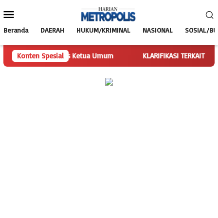
Loncat
Menu
ke
Mobile
konten
Beranda
DAERAH
HUKUM/KRIMINAL
NASIONAL
SOSIAL/B
arian Jalankan Tugas Ketua Umum
Konten Spesial
KLARIFIKASI TERKAIT PEMB