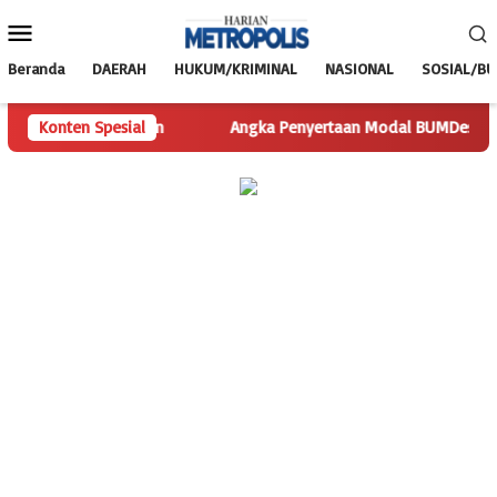
Loncat
Menu
ke
Mobile
konten
Beranda
DAERAH
HUKUM/KRIMINAL
NASIONAL
SOSIAL/B
yisakan Pertanyaan
Konten Spesial
Angka Penyertaan Modal BUMDes Jadi Ta