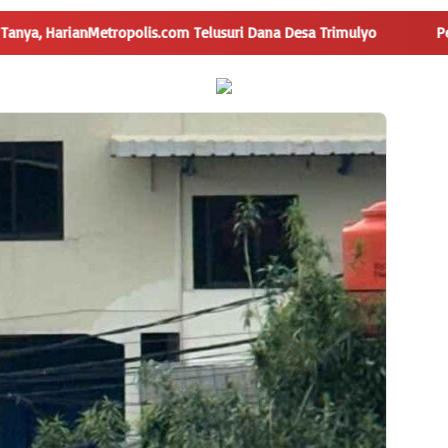
nMetropolis.com Telusuri Dana Desa Trimulyo
Pengguna Ja