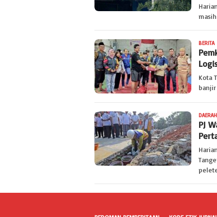
Haria
masih 
BERITA
Pemk
Logi
Kota 
banji
DAERAH
PJ W
Pert
Haria
Tange
pelet