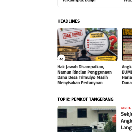
HEADLINES
«
R11 Bidik Dua Pos Anggaran
Hak Jawab Disampaikan,
Angk
besar DLHP, Dokumen
Namun Rincian Penggunaan
BUMD
estigasi Segera Masuk ke
Dana Desa Trimulyo Masih
Haria
negak Hukum
Menyisakan Pertanyaan
Dana
TOPIK:
PEMKOT TANGERANG
BERITA
Sekj
Angk
Lang