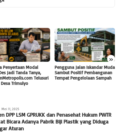
»
a Penyertaan Modal
Pengguna Jalan Iskandar Muda
Mobil 
es Jadi Tanda Tanya,
Sambut Positif Pembangunan
Kembal
nMetropolis.com Telusuri
Tempat Pengelolaan Sampah
Tanjun
 Desa Trimulyo
Polse
Redaksi
Mei 11, 2025
en DPP LSM GPRUKK dan Penasehat Hukum PWTR
at Bicara Adanya Pabrik Biji Plastik yang Diduga
gar Aturan