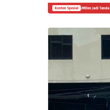
an
Angka Penyertaan Modal BUMDes Jadi Tanda Tanya, Haria
Konten Spesial