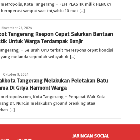
nmetropolis, Kota Tangerang – FEFI PLASTIK milik HENGKY
beroperasi sampai saat ini,sabtu 10 mei […]
Redaksi
November 24, 2024
ot Tangerang Respon Cepat Salurkan Bantuan
stik Untuk Warga Terdampak Banjir
Tangerang, – Seluruh OPD terkait merespons cepat kondisi
r yang melanda sejumlah wilayah di […]
Redaksi
Oktober 9, 2024
alikota Tangerang Melakukan Peletakan Batu
ama Di Griya Harmoni Warga
nmetropolis.com, Kota Tangerang – Penjabat Wali Kota
rang Dr. Nurdin melakukan ground breaking atau
ekan […]
JARINGAN SOCIAL