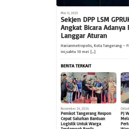
Mei 11, 2025
Sekjen DPP LSM GPRU
Angkat Bicara Adanya P
Langgar Aturan
Harianmetropolis, Kota Tangerang – F
ini,sabtu 10 mei […]
BERITA TERKAIT
November 24, 2024
Oktob
Pemkot Tangerang Respon
PJ W
Cepat Salurkan Bantuan
Mela
Logistik Untuk Warga
Pert
Terdampak Banjir
War