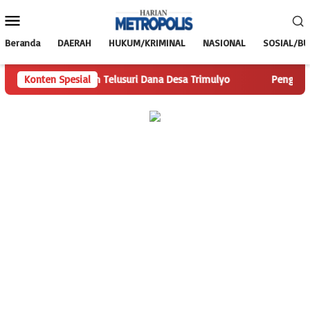
Loncat
Menu
ke
Mobile
konten
Beranda
DAERAH
HUKUM/KRIMINAL
NASIONAL
SOSIAL/B
ianMetropolis.com Telusuri Dana Desa Trimulyo
Konten Spesial
Pengguna J