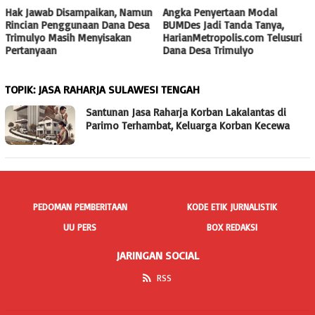
Hak Jawab Disampaikan, Namun
Angka Penyertaan Modal
Rincian Penggunaan Dana Desa
BUMDes Jadi Tanda Tanya,
Trimulyo Masih Menyisakan
HarianMetropolis.com Telusuri
Pertanyaan
Dana Desa Trimulyo
TOPIK:
JASA RAHARJA SULAWESI TENGAH
Santunan Jasa Raharja Korban Lakalantas di
Parimo Terhambat, Keluarga Korban Kecewa
PEDOMAN PEMBERITAAN
KODE ETIK JURNALISTIK
UU PERS
BOX REDAKSI
JARINGAN SOCIAL
RSS