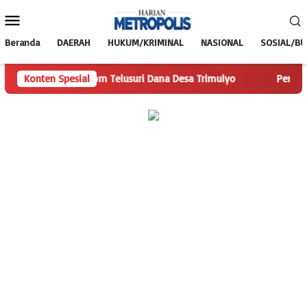
Loncat
Menu
ke
Mobile
konten
Beranda
DAERAH
HUKUM/KRIMINAL
NASIONAL
SOSIAL/B
rianMetropolis.com Telusuri Dana Desa Trimulyo
Konten Spesial
Pengguna 