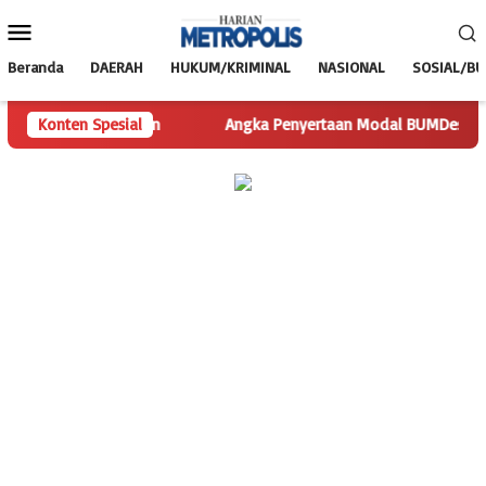
Loncat
Menu
ke
Mobile
konten
Beranda
DAERAH
HUKUM/KRIMINAL
NASIONAL
SOSIAL/B
yisakan Pertanyaan
Konten Spesial
Angka Penyertaan Modal BUMDes Jadi Ta