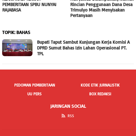
PEMBERITAAN SPBU NUNYAI
Rincian Penggunaan Dana Desa
RAJABASA
Trimulyo Masih Menyisakan
Pertanyaan
TOPIK:
BAHAS
Bupati Taput Sambut Kunjungan Kerja Komisi A
DPRD Sumut Bahas Izin Lahan Operasional PT.
TPL
PEDOMAN PEMBERITAAN
KODE ETIK JURNALISTIK
UU PERS
BOX REDAKSI
JARINGAN SOCIAL
RSS