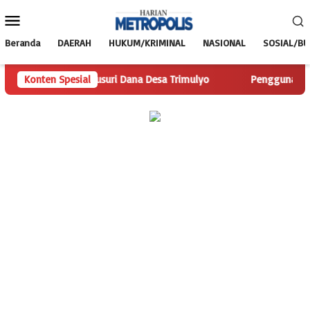
Loncat
Menu
ke
Mobile
konten
Beranda
DAERAH
HUKUM/KRIMINAL
NASIONAL
SOSIAL/B
lis.com Telusuri Dana Desa Trimulyo
Konten Spesial
Pengguna Jalan Iska