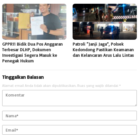
GPPR11 Bidik Dua Pos Anggaran
Patroli “Janji Jaga”, Polsek
Terbesar DLHP, Dokumen
Kedondong Pastikan Keamanan
Investigasi Segera Masuk ke
dan Kelancaran Arus Lalu Lintas
Penegak Hukum
Tinggalkan Balasan
Alamat email Anda tidak akan dipublikasikan.
Ruas yang wajib ditandai
*