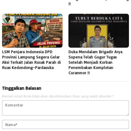
!!
LSM Penjara Indonesia DPD
Duka Mendalam Brigadir Arya
Provinsi Lampung Segera Gelar
Supena Telah Gugur Tugas
Aksi Terkait Jalan Rusak Parah di
Setelah Menjadi Korban
Ruas Kedondong–Pardasuka
Penembakan Komplotan
Curanmor !!
Tinggalkan Balasan
Alamat email Anda tidak akan dipublikasikan.
Ruas yang wajib ditandai
*