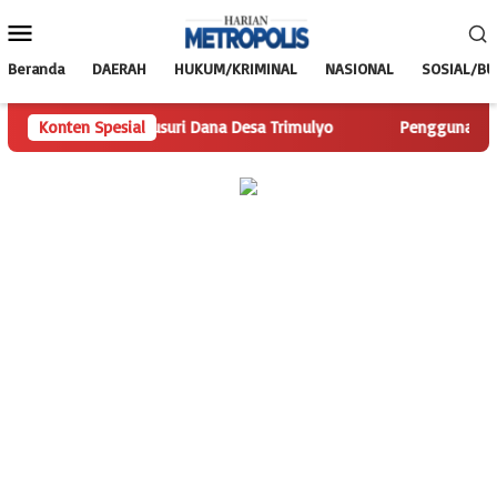
Loncat
Menu
ke
Mobile
konten
Beranda
DAERAH
HUKUM/KRIMINAL
NASIONAL
SOSIAL/B
olis.com Telusuri Dana Desa Trimulyo
Konten Spesial
Pengguna Jalan Isk