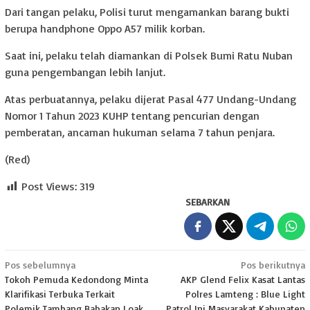
Dari tangan pelaku, Polisi turut mengamankan barang bukti
berupa handphone Oppo A57 milik korban.
Saat ini, pelaku telah diamankan di Polsek Bumi Ratu Nuban
guna pengembangan lebih lanjut.
Atas perbuatannya, pelaku dijerat Pasal 477 Undang-Undang
Nomor 1 Tahun 2023 KUHP tentang pencurian dengan
pemberatan, ancaman hukuman selama 7 tahun penjara.
(Red)
Post Views:
319
SEBARKAN
Navigasi
Pos sebelumnya
Pos berikutnya
Tokoh Pemuda Kedondong Minta
AKP Glend Felix Kasat Lantas
pos
Klarifikasi Terbuka Terkait
Polres Lamteng : Blue Light
Polemik Tambang Babakan Loak
Patrol Ini Masyarakat Kabupaten