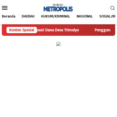
Loncat
Menu
ke
Mobile
konten
Beranda
DAERAH
HUKUM/KRIMINAL
NASIONAL
SOSIAL/B
olis.com Telusuri Dana Desa Trimulyo
Konten Spesial
Pengguna Jalan Isk