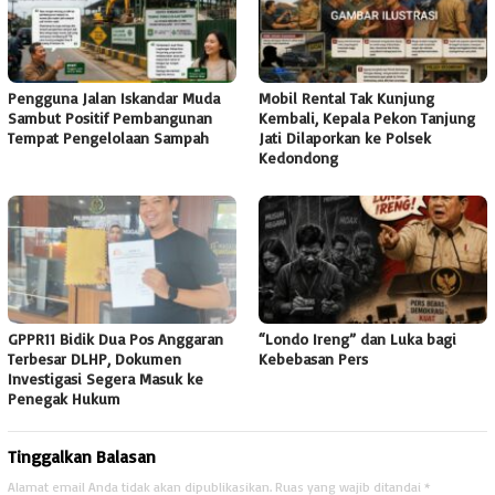
Pengguna Jalan Iskandar Muda
Mobil Rental Tak Kunjung
Sambut Positif Pembangunan
Kembali, Kepala Pekon Tanjung
Tempat Pengelolaan Sampah
Jati Dilaporkan ke Polsek
Kedondong
GPPR11 Bidik Dua Pos Anggaran
“Londo Ireng” dan Luka bagi
Terbesar DLHP, Dokumen
Kebebasan Pers
Investigasi Segera Masuk ke
Penegak Hukum
Tinggalkan Balasan
Alamat email Anda tidak akan dipublikasikan.
Ruas yang wajib ditandai
*