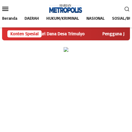
Loncat
Menu
ke
Mobile
konten
Beranda
DAERAH
HUKUM/KRIMINAL
NASIONAL
SOSIAL/B
is.com Telusuri Dana Desa Trimulyo
Konten Spesial
Pengguna Jalan Iskand