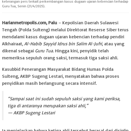
keterangan pers terkait perkembangan kasus dugaan ujaran kebencian terhadap
Guru Tua, Senin (21/4/2025).
Harianmetropolis.com, Palu
– Kepolisian Daerah Sulawesi
Tengah (Polda Sulteng) melalui Direktorat Reserse Siber terus
mendalami kasus dugaan ujaran kebencian terhadap pendiri
Alkhairaat,
Al-Habib Sayyid Idrus bin Salim Al-Jufri
, atau yang
dikenal sebagai
Guru Tua
. Hingga kini, penyidik telah
memeriksa sepuluh orang saksi, termasuk tiga saksi ahli.
Kasubbid Penerangan Masyarakat Bidang Humas Polda
Sulteng, AKBP Sugeng Lestari, menyatakan bahwa proses
penyidikan masih berlangsung secara intensif.
“Sampai saat ini sudah sepuluh saksi yang kami periksa,
tiga di antaranya merupakan saksi ahli,”
— AKBP Sugeng Lestari
Ia menjelaskan bahwa ketiga ahli tersebut berasal dari disiplin