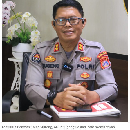
Kasubbid Penmas Polda Sulteng, AKBP Sugeng Lestari, saat memberikan