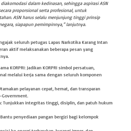
 diakomodasi dalam kedinasan, sehingga aspirasi ASN
cara proporsional serta profesional, untuk
han. ASN harus selalu menjunjung tinggi prinsip
 negara, siapapun pemimpinnya,” lanjutnya.
ngajak seluruh petugas Lapas Narkotika Karang Intan
peran aktif melaksanakan beberapa pesan yang
nya.
 Sama KORPRI: Jadikan KORPRI simbol persatuan,
sional melalui kerja sama dengan seluruh komponen
 Utamakan pelayanan cepat, hemat, dan transparan
 E-Government.
n: Tunjukkan integritas tinggi, disiplin, dan patuh hukum
 Bantu penyediaan pangan bergizi bagi kelompok
sisi ke energi terbarukan, kurangi impor, dan