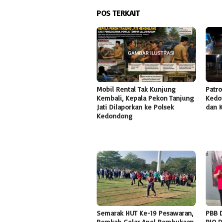
POS TERKAIT
Mobil Rental Tak Kunjung
Patro
Kembali, Kepala Pekon Tanjung
Kedo
Jati Dilaporkan ke Polsek
dan K
Kedondong
Semarak HUT Ke-19 Pesawaran,
PBB 
Pemkab Gelar Apel Pembukaan
RIO 