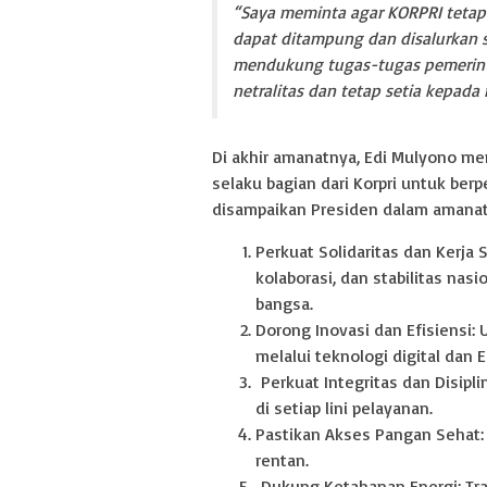
“Saya meminta agar KORPRI tetap
dapat ditampung dan disalurkan se
mendukung tugas-tugas pemerinta
netralitas dan tetap setia kepada
Di akhir amanatnya, Edi Mulyono me
selaku bagian dari Korpri untuk ber
disampaikan Presiden dalam amanat
Perkuat Solidaritas dan Kerja
kolaborasi, dan stabilitas na
bangsa.
Dorong Inovasi dan Efisiensi:
melalui teknologi digital dan
Perkuat Integritas dan Disipli
di setiap lini pelayanan.
Pastikan Akses Pangan Sehat:
rentan.
Dukung Ketahanan Energi: Tran