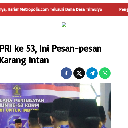
lis.com Telusuri Dana Desa Trimulyo
Pengguna Jalan Iska
PRI ke 53, Ini Pesan-pesan
 Karang Intan