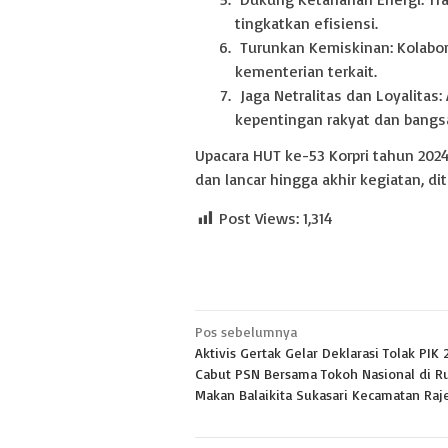
tingkatkan efisiensi.
Turunkan Kemiskinan: Kolabo
kementerian terkait.
Jaga Netralitas dan Loyalitas: 
kepentingan rakyat dan bangs
Upacara HUT ke-53 Korpri tahun 202
dan lancar hingga akhir kegiatan, di
Post Views:
1,314
Navigasi
Pos sebelumnya
Aktivis Gertak Gelar Deklarasi Tolak PIK 
pos
Cabut PSN Bersama Tokoh Nasional di 
Makan Balaikita Sukasari Kecamatan Ra