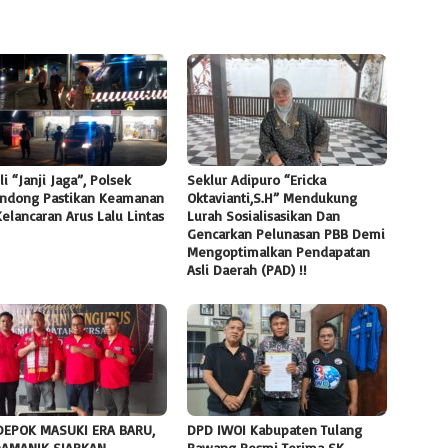
li “Janji Jaga”, Polsek
Seklur Adipuro “Ericka
ndong Pastikan Keamanan
Oktavianti,S.H” Mendukung
elancaran Arus Lalu Lintas
Lurah Sosialisasikan Dan
Gencarkan Pelunasan PBB Demi
Mengoptimalkan Pendapatan
Asli Daerah (PAD) !!
DEPOK MASUKI ERA BARU,
DPD IWOI Kabupaten Tulang
DAMANIK SIAPKAN
Bawang Resmi Terima SK