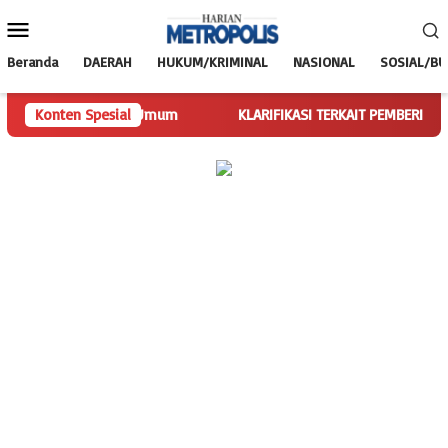
Loncat
Menu
ke
Mobile
konten
Beranda
DAERAH
HUKUM/KRIMINAL
NASIONAL
SOSIAL/B
an Tugas Ketua Umum
Konten Spesial
KLARIFIKASI TERKAIT PEMBERITAAN SPBU