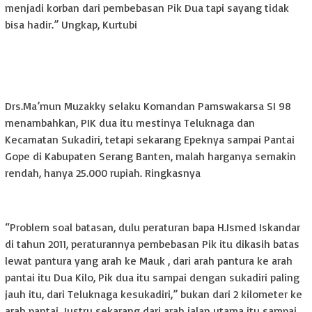
menjadi korban dari pembebasan Pik Dua tapi sayang tidak
bisa hadir.” Ungkap, Kurtubi
Drs.Ma’mun Muzakky selaku Komandan Pamswakarsa SI 98
menambahkan, PIK dua itu mestinya Teluknaga dan
Kecamatan Sukadiri, tetapi sekarang Epeknya sampai Pantai
Gope di Kabupaten Serang Banten, malah harganya semakin
rendah, hanya 25.000 rupiah. Ringkasnya
“Problem soal batasan, dulu peraturan bapa H.Ismed Iskandar
di tahun 2011, peraturannya pembebasan Pik itu dikasih batas
lewat pantura yang arah ke Mauk , dari arah pantura ke arah
pantai itu Dua Kilo, Pik dua itu sampai dengan sukadiri paling
jauh itu, dari Teluknaga kesukadiri,” bukan dari 2 kilometer ke
arah pantai, Justru sekarang dari arah jalan utama itu sampai