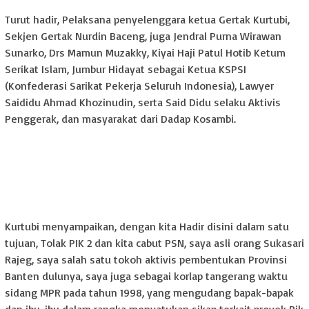
Turut hadir, Pelaksana penyelenggara ketua Gertak Kurtubi,
Sekjen Gertak Nurdin Baceng, juga Jendral Purna Wirawan
Sunarko, Drs Mamun Muzakky, Kiyai Haji Patul Hotib Ketum
Serikat Islam, Jumbur Hidayat sebagai Ketua KSPSI
(Konfederasi Sarikat Pekerja Seluruh Indonesia), Lawyer
Saididu Ahmad Khozinudin, serta Said Didu selaku Aktivis
Penggerak, dan masyarakat dari Dadap Kosambi.
Kurtubi menyampaikan, dengan kita Hadir disini dalam satu
tujuan, Tolak PIK 2 dan kita cabut PSN, saya asli orang Sukasari
Rajeg, saya salah satu tokoh aktivis pembentukan Provinsi
Banten dulunya, saya juga sebagai korlap tangerang waktu
sidang MPR pada tahun 1998, yang mengudang bapak-bapak
dan ibu-ibu dalam rangka menyatukan sikap terkait proyek Pik