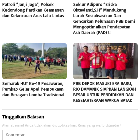
Patroli “Janji Jaga”, Polsek
Seklur Adipuro “Ericka
Kedondong Pastikan Keamanan
Oktavianti,S.H” Mendukung
dan Kelancaran Arus Lalu Lintas
Lurah Sosialisasikan Dan
Gencarkan Pelunasan PBB Demi
Mengoptimalkan Pendapatan
Asli Daerah (PAD) !!
Semarak HUT Ke-19 Pesawaran,
PBB DEPOK MASUKI ERA BARU,
Pemkab Gelar Apel Pembukaan
RIO DAMANIK SIAPKAN LANGKAH
dan Beragam Lomba Tradisional
BESAR UNTUK PENDIDIKAN DAN
KESEJAHTERAAN WARGA BATAK
Tinggalkan Balasan
Alamat email Anda tidak akan dipublikasikan.
Ruas yang wajib ditandai
*